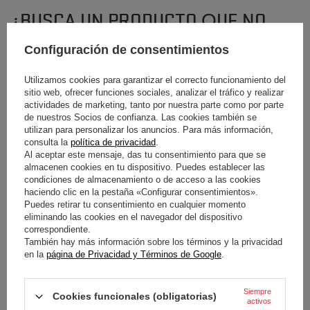
¿BUSCA UN PRODUCTO QUE NO
TENEMOS EN OFERTA?
Configuración de consentimientos
Utilizamos cookies para garantizar el correcto funcionamiento del
Si no ha encontrado el producto que busca y desea adquirirlo en nuestra
sitio web, ofrecer funciones sociales, analizar el tráfico y realizar
tienda, puede utilizar el formulario especial para enviarnos una descripción
actividades de marketing, tanto por nuestra parte como por parte
del artículo que busca. Para ello debe
conectado
.
de nuestros Socios de confianza. Las cookies también se
utilizan para personalizar los anuncios. Para más información,
consulta la
política de privacidad
.
Al aceptar este mensaje, das tu consentimiento para que se
almacenen cookies en tu dispositivo. Puedes establecer las
condiciones de almacenamiento o de acceso a las cookies
haciendo clic en la pestaña «Configurar consentimientos».
Puedes retirar tu consentimiento en cualquier momento
BOLETÍN
eliminando las cookies en el navegador del dispositivo
correspondiente.
¡Mantente al día y suscríbete a nuestro boletín
También hay más información sobre los términos y la privacidad
informativo!
en la
página de Privacidad y Términos de Google
.
Indique su nombre
Siempre
Cookies funcionales (obligatorias)
activos