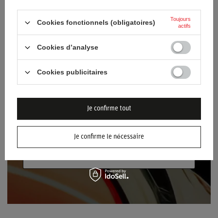
newsletter !
Toujours
Cookies fonctionnels (obligatoires)
Saisissez votre nom
actifs
Cookies d’analyse
Saisissez votre adresse e-mail
Cookies publicitaires
Je consens au traitement de mes données
personnelles (adresse électronique) dans le
but de m'envoyer la lettre d'information
Je confirme tout
contenant des informations commerciales
(marketing). Plus d'informations
politique de
confidentialité.
Je confirme le nécessaire
S'INSCRIRE