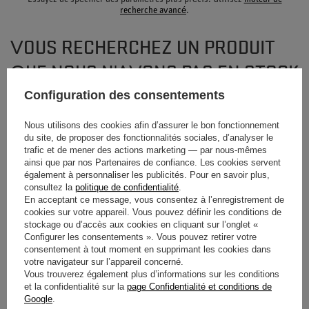
recherche avancé
.
VOUS RECHERCHEZ UN PRODUIT
QUE NOUS N'AVONS PAS EN STOCK
?
Configuration des consentements
Nous utilisons des cookies afin d’assurer le bon fonctionnement
Si vous n'avez pas trouvé un produit dans notre offre et que vous souhaitez
du site, de proposer des fonctionnalités sociales, d’analyser le
l'acheter dans notre boutique, vous pouvez utiliser le formulaire spécial et
trafic et de mener des actions marketing — par nous-mêmes
nous envoyer une description de l'article que vous recherchez. Pour
ainsi que par nos Partenaires de confiance. Les cookies servent
pouvoir le faire, vous devez être
connectés
.
également à personnaliser les publicités. Pour en savoir plus,
consultez la
politique de confidentialité
.
En acceptant ce message, vous consentez à l’enregistrement de
cookies sur votre appareil. Vous pouvez définir les conditions de
stockage ou d’accès aux cookies en cliquant sur l’onglet «
Configurer les consentements ». Vous pouvez retirer votre
consentement à tout moment en supprimant les cookies dans
votre navigateur sur l’appareil concerné.
BULLETIN D'INFORMATION
Vous trouverez également plus d’informations sur les conditions
et la confidentialité sur la
page Confidentialité et conditions de
Restez informé(e) et inscrivez-vous à notre
Google
.