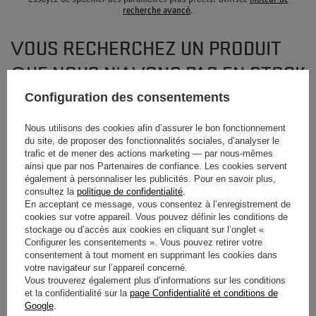
recherche avancé
.
VOUS RECHERCHEZ UN PRODUIT
QUE NOUS N'AVONS PAS EN STOCK
?
Configuration des consentements
Nous utilisons des cookies afin d’assurer le bon fonctionnement
Si vous n'avez pas trouvé un produit dans notre offre et que vous souhaitez
du site, de proposer des fonctionnalités sociales, d’analyser le
l'acheter dans notre boutique, vous pouvez utiliser le formulaire spécial et
trafic et de mener des actions marketing — par nous-mêmes
nous envoyer une description de l'article que vous recherchez. Pour
ainsi que par nos Partenaires de confiance. Les cookies servent
pouvoir le faire, vous devez être
connectés
.
également à personnaliser les publicités. Pour en savoir plus,
consultez la
politique de confidentialité
.
En acceptant ce message, vous consentez à l’enregistrement de
cookies sur votre appareil. Vous pouvez définir les conditions de
stockage ou d’accès aux cookies en cliquant sur l’onglet «
Configurer les consentements ». Vous pouvez retirer votre
consentement à tout moment en supprimant les cookies dans
votre navigateur sur l’appareil concerné.
BULLETIN D'INFORMATION
Vous trouverez également plus d’informations sur les conditions
et la confidentialité sur la
page Confidentialité et conditions de
Restez informé(e) et inscrivez-vous à notre
Google
.