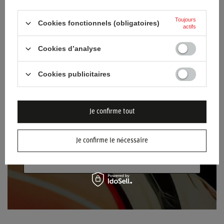
newsletter !
Toujours
Cookies fonctionnels (obligatoires)
Saisissez votre nom
actifs
Cookies d’analyse
Saisissez votre adresse e-mail
Cookies publicitaires
Je consens au traitement de mes données
personnelles (adresse électronique) dans le
but de m'envoyer la lettre d'information
Je confirme tout
contenant des informations commerciales
(marketing). Plus d'informations
politique de
confidentialité.
Je confirme le nécessaire
S'INSCRIRE