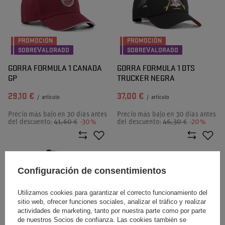
PROMOCIÓN
PROMOCIÓN
SOBREVALORADO
SOBREVALORADO
GORRA FORMULA 1 CANADA
GORRA FORMULA 1 DTS
GP
TRUCKER NEGRA
29,10 €
37,00 €
/
artículo
/
artículo
Precio más bajo en 30 días antes
Precio más bajo en 30 días antes
del descuento:
41,60 €
-30%
del descuento:
46,30 €
-20%
Configuración de consentimientos
Utilizamos cookies para garantizar el correcto funcionamiento del
sitio web, ofrecer funciones sociales, analizar el tráfico y realizar
actividades de marketing, tanto por nuestra parte como por parte
PROMOCIÓN
PROMOCIÓN
de nuestros Socios de confianza. Las cookies también se
SOBREVALORADO
SOBREVALORADO