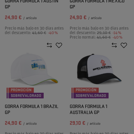
GORRA FORMULA 1 AUSTIN
GORRA FORMULA 1 MEXICO
GP
GP
24,90 €
24,90 €
/
artículo
/
artículo
Precio más bajo en 30 días antes
Precio más bajo en 30 días antes
del descuento:
41,60 €
-40%
del descuento:
29,10 €
-14%
Precio normal:
41,60 €
-40%
PROMOCIÓN
PROMOCIÓN
SOBREVALORADO
SOBREVALORADO
GORRA FORMULA 1 BRAZIL
GORRA FORMULA 1
GP
AUSTRALIA GP
24,90 €
29,10 €
/
artículo
/
artículo