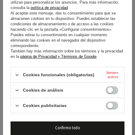
utilizan para personalizar los anuncios. Para más información,
GORRA FORMULA 1
GORRA FORMULA 1 MONZA
consulta la
política de privacidad
.
SINGAPORE GP
GP
Al aceptar este mensaje, das tu consentimiento para que se
almacenen cookies en tu dispositivo. Puedes establecer las
condiciones de almacenamiento o de acceso a las cookies
29,10 €
29,10 €
/
artículo
/
artículo
haciendo clic en la pestaña «Configurar consentimientos».
Puedes retirar tu consentimiento en cualquier momento
Precio más bajo en 30 días antes
Precio más bajo en 30 días antes
del descuento:
41,60 €
-30%
del descuento:
41,60 €
-30%
eliminando las cookies en el navegador del dispositivo
correspondiente.
También hay más información sobre los términos y la privacidad
en la
página de Privacidad y Términos de Google
.
Siempre
Cookies funcionales (obligatorias)
activos
Cookies de análisis
PROMOCIÓN
PROMOCIÓN
SOBREVALORADO
SOBREVALORADO
Cookies publicitarias
GORRA FORMULA 1 MEXICO
GORRA FORMULA 1 BRAZIL
CITY GP
GP
29,10 €
29,10 €
/
artículo
/
artículo
Confirmo todo