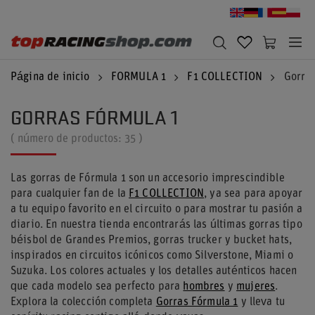
Página de inicio
FORMULA 1
F1 COLLECTION
Gorras
GORRAS FÓRMULA 1
( número de productos:
35
)
Las gorras de Fórmula 1 son un accesorio imprescindible
para cualquier fan de la
F1 COLLECTION
, ya sea para apoyar
a tu equipo favorito en el circuito o para mostrar tu pasión a
diario. En nuestra tienda encontrarás las últimas gorras tipo
béisbol de Grandes Premios, gorras trucker y bucket hats,
inspirados en circuitos icónicos como Silverstone, Miami o
Suzuka. Los colores actuales y los detalles auténticos hacen
que cada modelo sea perfecto para
hombres
y
mujeres
.
Explora la colección completa
Gorras Fórmula 1
y lleva tu