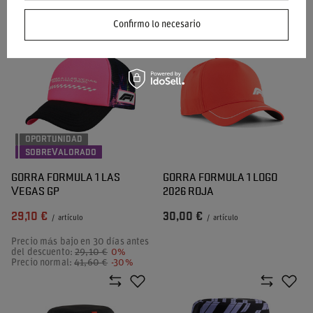
Precio más bajo en 30 días antes
Precio más bajo en 30 días antes
del descuento:
41,60 €
-30%
del descuento:
41,60 €
-30%
Confirmo lo necesario
OPORTUNIDAD
SOBREVALORADO
GORRA FORMULA 1 LAS
GORRA FORMULA 1 LOGO
VEGAS GP
2026 ROJA
29,10 €
30,00 €
/
artículo
/
artículo
Precio más bajo en 30 días antes
del descuento:
29,10 €
0%
Precio normal:
41,60 €
-30%