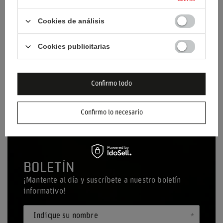
Cookies de análisis
Cookies publicitarias
SILLA INFANTIL OXIMO V2
SILLA INFANTIL OXIMO V2
AZUL
NEGRO
23,00 €
23,00 €
/
artículo
/
artículo
Confirmo todo
Confirmo lo necesario
BOLETÍN
¡Mantente al día y suscríbete a nuestro boletín
informativo!
Indique su nombre