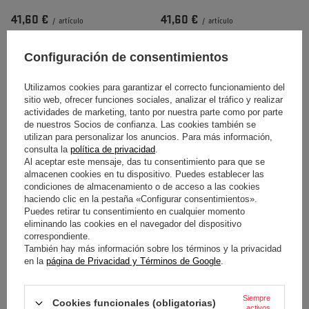
41,60 €
41,60 €
/
artículo
/
artículo
Configuración de consentimientos
Utilizamos cookies para garantizar el correcto funcionamiento del
sitio web, ofrecer funciones sociales, analizar el tráfico y realizar
actividades de marketing, tanto por nuestra parte como por parte
de nuestros Socios de confianza. Las cookies también se
utilizan para personalizar los anuncios. Para más información,
consulta la
política de privacidad
.
Al aceptar este mensaje, das tu consentimiento para que se
almacenen cookies en tu dispositivo. Puedes establecer las
SILLA INFANTIL OXIMO V2
SILLA INFANTIL OXIMO V2
condiciones de almacenamiento o de acceso a las cookies
ROJO
GRIS
haciendo clic en la pestaña «Configurar consentimientos».
Puedes retirar tu consentimiento en cualquier momento
23,00 €
23,00 €
/
artículo
/
artículo
eliminando las cookies en el navegador del dispositivo
correspondiente.
También hay más información sobre los términos y la privacidad
en la
página de Privacidad y Términos de Google
.
Siempre
Cookies funcionales (obligatorias)
activos