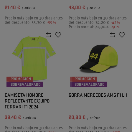
21,40 €
43,00 €
/
artículo
/
artículo
Precio más bajo en 30 días antes
Precio más bajo en 30 días antes
del descuento:
53,30 €
-59%
del descuento:
74,20 €
-42%
Precio normal:
71,90 €
-40%
PROMOCIÓN
PROMOCIÓN
SOBREVALORADO
SOBREVALORADO
CAMISETA HOMBRE
GORRA MERCEDES AMG F1 LH
REFLECTANTE EQUIPO
FERRARI F1 2024
38,40 €
20,90 €
/
artículo
/
artículo
Precio más bajo en 30 días antes
Precio más bajo en 30 días antes