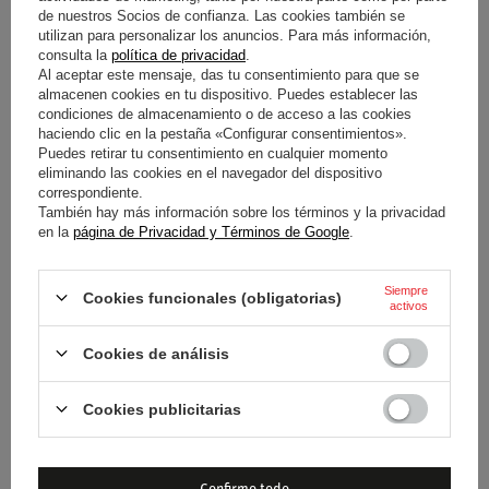
HAMILTON GRAPHIC
LECLERC GRAPHIC SCUDERIA
de nuestros Socios de confianza. Las cookies también se
SCUDERIA FERRARI F1 2026
FERRARI F1 2026 BLANCO
utilizan para personalizar los anuncios. Para más información,
consulta la
política de privacidad
.
ROJO
Al aceptar este mensaje, das tu consentimiento para que se
almacenen cookies en tu dispositivo. Puedes establecer las
41,60 €
41,60 €
/
artículo
/
artículo
condiciones de almacenamiento o de acceso a las cookies
haciendo clic en la pestaña «Configurar consentimientos».
Puedes retirar tu consentimiento en cualquier momento
eliminando las cookies en el navegador del dispositivo
correspondiente.
También hay más información sobre los términos y la privacidad
en la
página de Privacidad y Términos de Google
.
Siempre
Cookies funcionales (obligatorias)
activos
NUEVO
CAMISETA INFANTIL
CAMISETA LEWIS HAMILTON
Cookies de análisis
SCUDERIA FERRARI F1 LEWIS
DRIVERS TEAM SCUDERIA
HAMILTON GRAPHIC 2026
FERRARI F1 2026
Cookies publicitarias
ROJA
34,70 €
95,20 €
/
artículo
/
artículo