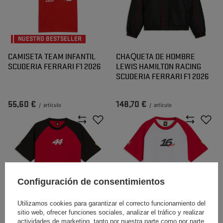
NUESTRO BESTSELLER
CAMISETA TEAM INFANTIL
CHAQUETA DE HOMBRE
SCUDERIA FERRARI F1 2026
LEWIS HAMILTON RACING
SCUDERIA FERRARI F1 2026
55,60 €
148,70 €
/
artículo
/
artículo
Configuración de consentimientos
Utilizamos cookies para garantizar el correcto funcionamiento del
sitio web, ofrecer funciones sociales, analizar el tráfico y realizar
CAMISETA DE HOMBRE
CAMISETA DE HOMBRE
actividades de marketing, tanto por nuestra parte como por parte