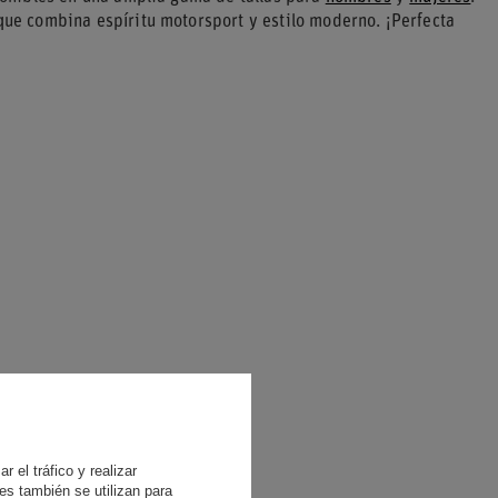
 que combina espíritu motorsport y estilo moderno. ¡Perfecta
 el tráfico y realizar
es también se utilizan para