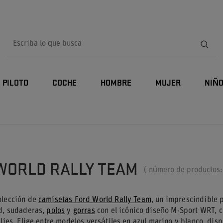
PILOTO
COCHE
HOMBRE
MUJER
NIÑ
WORLD RALLY TEAM
( número de productos
olección de
camisetas Ford World Rally Team
, un imprescindible p
ad, sudaderas,
polos
y
gorras
con el icónico diseño M-Sport WRT, c
llies. Elige entre modelos versátiles en azul marino y blanco, di