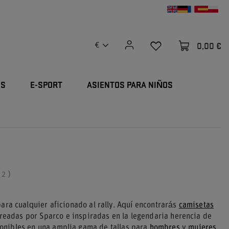
0,00 €
€
OS
E-SPORT
ASIENTOS PARA NIÑOS
:
2
)
ara cualquier aficionado al rally. Aquí encontrarás
camisetas
readas por Sparco e inspiradas en la legendaria herencia de
sponibles en una amplia gama de tallas para
hombres
y
mujeres
.