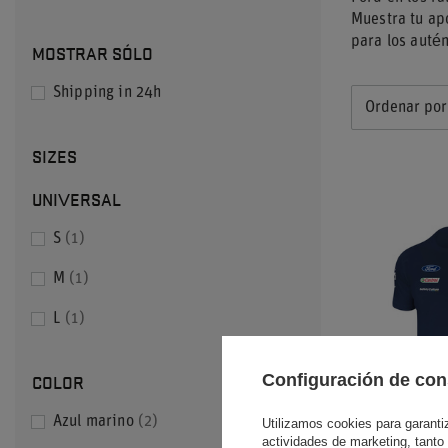
Muestra tu apo
para los autén
MOSTRAR SÓLO
Shipping in 24h
Ordenar por
SIZES
UNIVERSAL
S
1
M
1
L
1
COLOR
Configuración de con
Azul marino
2
Utilizamos cookies para garantiza
actividades de marketing, tanto