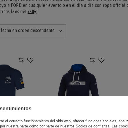
yo a FORD en cualquier evento o en el día a día con ropa oficial
ticos fans del
rally
!
 fecha en orden descendente
sentimientos
r el correcto funcionamiento del sitio web, ofrecer funciones sociales, analizar
 por nuestra parte como por parte de nuestros Socios de confianza. Las cooki