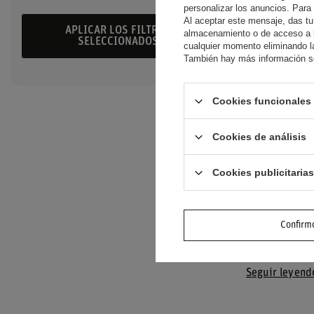
personalizar los anuncios. Para
CAMISETA D
Al aceptar este mensaje, das tu
M-SPORT SP
APLICAR LOS FILTROS
almacenamiento o de acceso a la
OSCURO
SELECCIONADOS
cualquier momento eliminando la
También hay más información so
48,60 €
/
art
Cookies funcionales 
Cookies de análisis
Ford Worl
Cookies publicitarias
El Ford World 
y su innovaci
cada día los l
Confirmo
Ropa autén
Seguir leyend