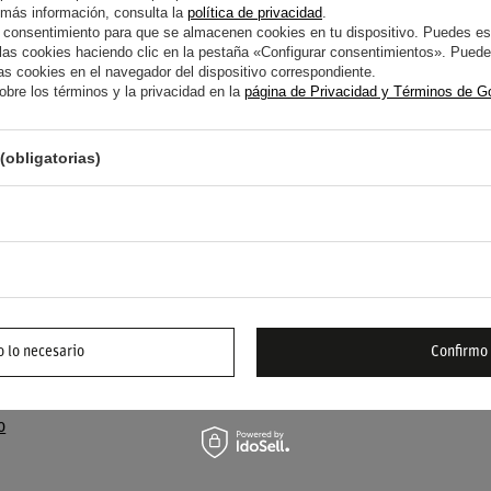
 más información, consulta la
política de privacidad
.
E HOMBRE TEAM
SUDADERA CON CAPUCHA CAR
 consentimiento para que se almacenen cookies en tu dispositivo. Puedes es
ARCO AZUL
M-SPORT SPARCO AZUL
s cookies haciendo clic en la pestaña «Configurar consentimientos». Puedes
OSCURO
s cookies en el navegador del dispositivo correspondiente.
bre los términos y la privacidad en la
página de Privacidad y Términos de G
74,20 €
ículo
/
artículo
(obligatorias)
d Rally Team – Merchandising oficial para au
Rally Team (M-Sport WRT) es un icono en la historia del rally int
ón técnica. En Top Racing Shop reunimos una selección cuidada d
ogros legendarios de Ford y su estilo motorsport inconfundible.
 lo necesario
Confirmo
tica inspirada en la herencia rally de Ford
o