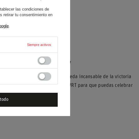
tablecer las condiciones de
 retirar tu consentimiento en
oogle
.
Siempre activos
ténticos fans del rally
ernacional, conocido por su búsqueda incansable de la victoria
e merchandising oficial M-Sport WRT para que puedas celebrar
 todo