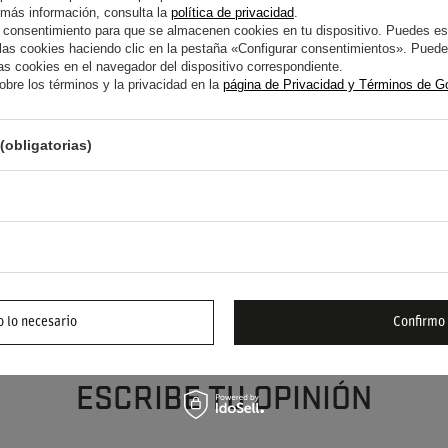
ario de invierno, manteniendo siempre el
 más información, consulta la
política de privacidad
.
 consentimiento para que se almacenen cookies en tu dispositivo. Puedes es
s cookies haciendo clic en la pestaña «Configurar consentimientos». Puedes
s cookies en el navegador del dispositivo correspondiente.
bre los términos y la privacidad en la
página de Privacidad y Términos de G
(obligatorias)
YUDA? TIENE PREGUNTAS?
FORMUL
 responderemos inmediatamente, publicando las
s más interesantes para los demás.
 lo necesario
Confirmo
ESCRIBE TU OPINIÓN