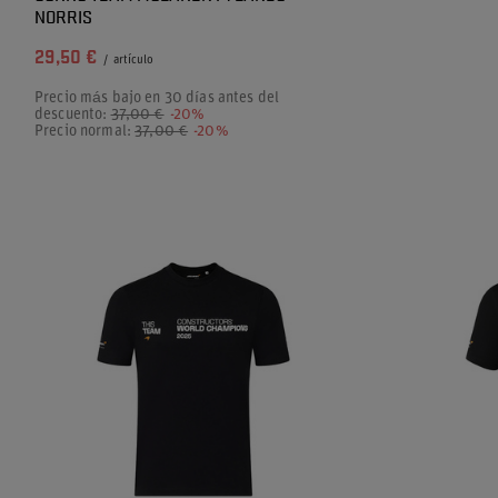
NORRIS
29,50 €
/
artículo
Precio más bajo en 30 días antes del
descuento:
37,00 €
-20%
Precio normal:
37,00 €
-20%