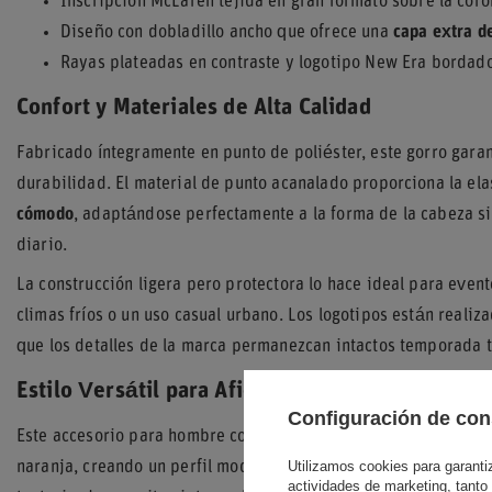
Inscripción McLaren tejida en gran formato sobre la coro
Diseño con dobladillo ancho que ofrece una
capa extra d
Rayas plateadas en contraste y logotipo New Era bordado 
Confort y Materiales de Alta Calidad
Fabricado íntegramente en punto de poliéster, este gorro garan
durabilidad. El material de punto acanalado proporciona la el
cómodo
, adaptándose perfectamente a la forma de la cabeza sin
diario.
La construcción ligera pero protectora lo hace ideal para evento
climas fríos o un uso casual urbano. Los logotipos están reali
que los detalles de la marca permanezcan intactos temporada 
Estilo Versátil para Aficionados
Configuración de con
Este accesorio para hombre combina los colores Charcoal Grey 
Utilizamos cookies para garantiza
naranja, creando un perfil moderno y dinámico. Su silueta de
actividades de marketing, tanto