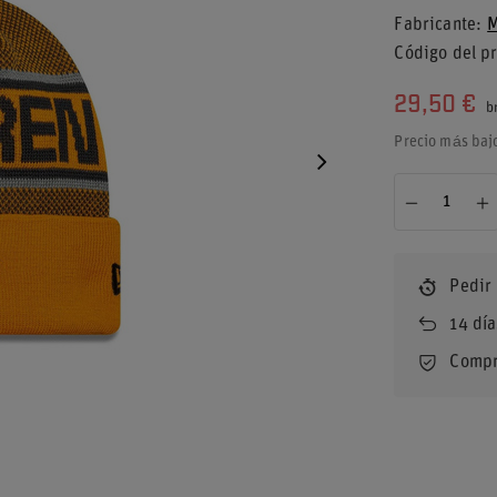
Fabricante
M
Código del p
29,50 €
b
Precio más baj
Pedir
14
día
Compr