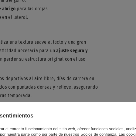
na del gorro.
e abrigo
para las orejas.
en el lateral.
tiza una textura suave al tacto y una gran
asticidad necesaria para un
ajuste seguro y
 perder su estructura original con el uso
s deportivos al aire libre, días de carrera en
zados con puntadas densas y relieve, asegurando
tras temporada.
sentimientos
y Light Grey como acentos sobre el fondo
r el correcto funcionamiento del sitio web, ofrecer funciones sociales, analizar
 corona redondeada y el acabado ligeramente
 por nuestra parte como por parte de nuestros Socios de confianza. Las cooki