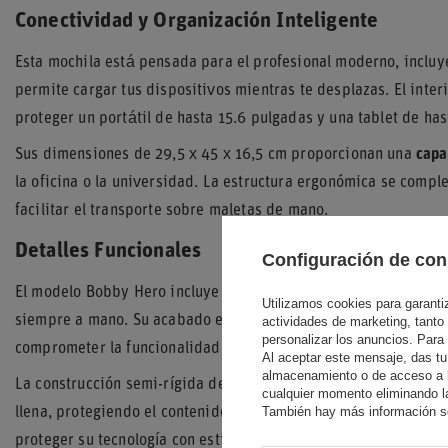
Conectividad y Organización Inteligente
Esta mochila está pensada para el profesional moderno, inclu
permite cargar tus dispositivos mientras te desplazas. El inte
proteger un portátil de hasta 15.6 pulgadas y una tablet de has
Sus dimensiones de 29,5 x 45 x 16,5 cm proporcionan una
capa
la oficina o la universidad. La estructura ergonómica se comp
facilitar el transporte sobre maletas de mano.
Detalles Funcionales
Configuración de con
El modelo Bobby Hero incluye un práctico soporte para gafas de
Utilizamos cookies para garantiza
siempre a mano. Su acabado en azul claro con textura jaspeada 
actividades de marketing, tanto
personalizar los anuncios. Para
comprometer la funcionalidad técnica del producto.
Al aceptar este mensaje, das tu
almacenamiento o de acceso a la
La construcción semi-rígida del panel frontal ayuda a mantener
cualquier momento eliminando la
También hay más información so
llena, protegiendo el contenido contra impactos leves. Es la so
proteger su tecnología con estilo.