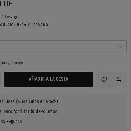
BLUE
D Design
roducto
8714612115466
ruto
/
artículo
AÑADIR A LA CESTA
el lunes
(4 artículos en stock)
s para facilitar la devolución
as seguras