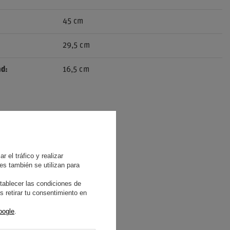
45 cm
29,5 cm
ad
16,5 cm
 el tráfico y realizar
es también se utilizan para
tablecer las condiciones de
 retirar tu consentimiento en
oogle
.