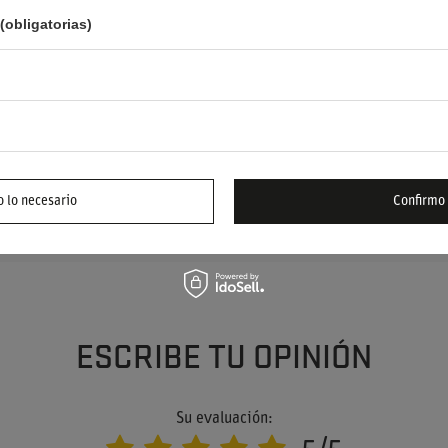
(obligatorias)
YUDA? TIENE PREGUNTAS?
FORMUL
 responderemos inmediatamente, publicando las
 lo necesario
Confirmo
s más interesantes para los demás.
ESCRIBE TU OPINIÓN
Su evaluación: