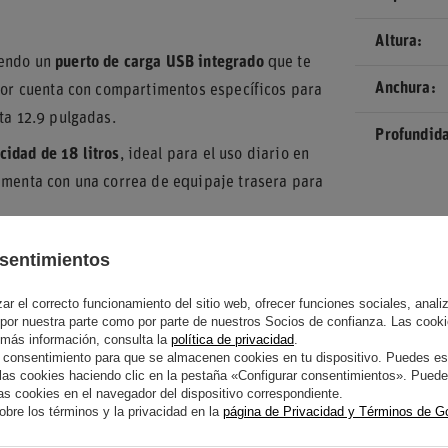
Altura
yendo un
puerto de carga USB integrado
que te
Anchura
rior cuenta con compartimentos específicos para
ta 12.9 pulgadas.
Profundid
cidad de 18 litros
, ideal para el uso diario en
lementa con una correa de equipaje trasera para
sentimientos
 sol en la correa, permitiendo tenerlas
r el correcto funcionamiento del sitio web, ofrecer funciones sociales, analizar
aporta un toque distintivo y elegante sin
 por nuestra parte como por parte de nuestros Socios de confianza. Las cooki
 más información, consulta la
política de privacidad
.
 consentimiento para que se almacenen cookies en tu dispositivo. Puedes es
s cookies haciendo clic en la pestaña «Configurar consentimientos». Puedes
 la forma de la mochila incluso cuando no está
s cookies en el navegador del dispositivo correspondiente.
bre los términos y la privacidad en la
página de Privacidad y Términos de G
lución
sostenible y segura
para quienes buscan