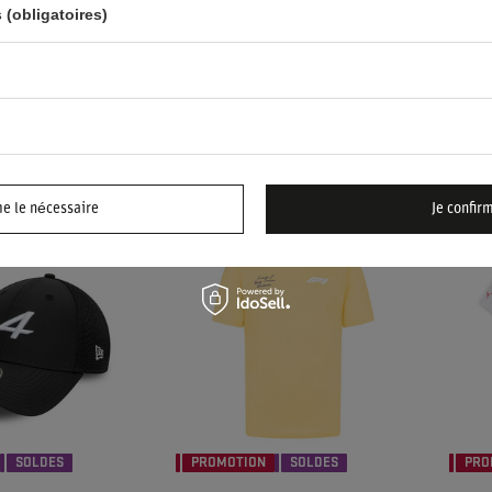
2024
FERRARI F1 FEMME
TEAM
 (obligatoires)
HOM
51,30 €
38,3
icle
/
article
as à partir de 30
Prix le plus bas à partir de 30
Prix l
 remise:
jours avant la remise:
jours
90,40 €
-43%
45,80
1,80 €
-40%
Prix normal:
85,70 €
-40%
Prix 
me le nécessaire
Je confir
SOLDES
PROMOTION
SOLDES
PRO