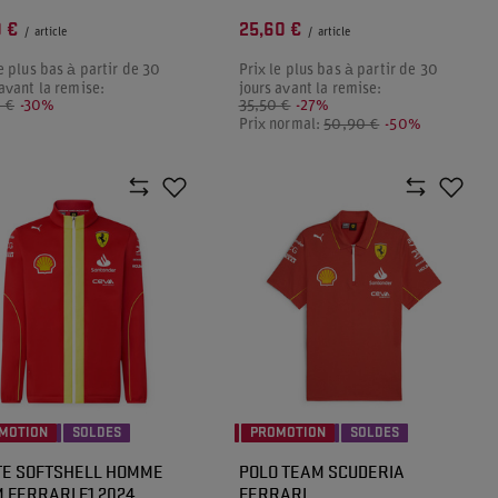
0 €
25,60 €
/
article
/
article
e plus bas à partir de 30
Prix le plus bas à partir de 30
 avant la remise:
jours avant la remise:
 €
-30%
35,50 €
-27%
Prix normal:
50,90 €
-50%
MOTION
SOLDES
PROMOTION
SOLDES
E SOFTSHELL HOMME
POLO TEAM SCUDERIA
 FERRARI F1 2024
FERRARI