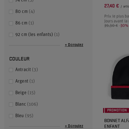
74 cm
3
27,40 €
/
arti
80 cm
4
Prix le plus b
jours avant la
86 cm
1
39,30 €
-30%
92 cm (les enfants)
1
+ Déroulez
COULEUR
Antracit
3
Argent
1
Beige
15
Blanc
106
PROMOTION
Bleu
95
BONNET ALF
ENFANT
+ Déroulez