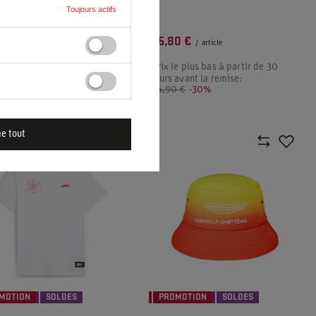
 FERRARI F1 2024 POUR
Toujours actifs
MES
0 €
25,80 €
/
article
/
article
e plus bas à partir de 30
Prix le plus bas à partir de 30
 avant la remise:
jours avant la remise:
 €
-16%
36,90 €
-30%
normal:
76,40 €
-50%
me tout
MOTION
SOLDES
PROMOTION
SOLDES