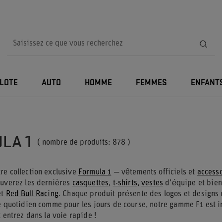
ILOTE
AUTO
HOMME
FEMMES
ENFANT
LA 1
( nombre de produits:
878
)
re collection exclusive
Formula 1
— vêtements officiels et
access
ouverez les dernières
casquettes
,
t-shirts
,
vestes
d’équipe et bie
et
Red Bull Racing
. Chaque produit présente des logos et designs o
le quotidien comme pour les jours de course, notre gamme F1 est i
t entrez dans la voie rapide !