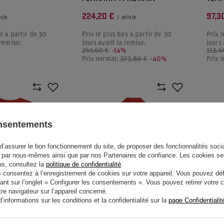
224,20 €
97,3
icle
/
article
as à partir de 30
Prix le plus bas à partir de 30
Prix l
 remise:
jours avant la remise:
jours
%
261,60 €
-14%
113,6
Prix normal:
373,80 €
-40%
Prix 
onsentements
d’assurer le bon fonctionnement du site, de proposer des fonctionnalités social
par nous-mêmes ainsi que par nos Partenaires de confiance. Les cookies se
lus, consultez la
politique de confidentialité
.
onsentez à l’enregistrement de cookies sur votre appareil. Vous pouvez défi
ant sur l’onglet « Configurer les consentements ». Vous pouvez retirer votr
e navigateur sur l’appareil concerné.
SOLDES
PROMOTION
SOLDES
PRO
informations sur les conditions et la confidentialité sur la
page Confidentialit
MME ÉQUIPE
POLO TEAM SCUDERIA
T-SH