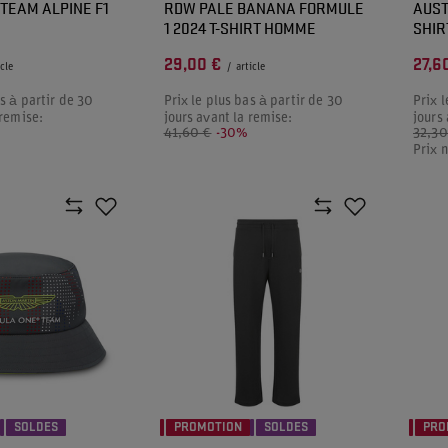
TEAM ALPINE F1
RDW PALE BANANA FORMULE
AUST
1 2024 T-SHIRT HOMME
SHIR
29,00 €
27,6
icle
/
article
as à partir de 30
Prix le plus bas à partir de 30
Prix l
 remise:
jours avant la remise:
jours
%
41,60 €
-30%
32,30
Prix 
SOLDES
PROMOTION
SOLDES
PRO