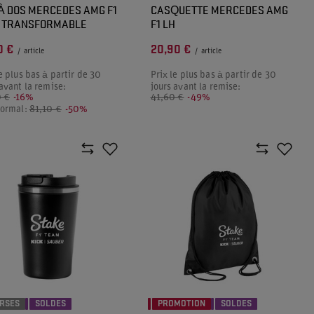
À DOS MERCEDES AMG F1
CASQUETTE MERCEDES AMG
E TRANSFORMABLE
F1 LH
0 €
20,90 €
/
article
/
article
e plus bas à partir de 30
Prix le plus bas à partir de 30
 avant la remise:
jours avant la remise:
 €
-16%
41,60 €
-49%
normal:
81,10 €
-50%
RSES
SOLDES
PROMOTION
SOLDES