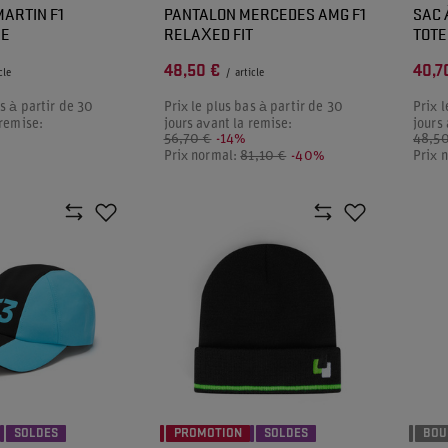
MARTIN F1
PANTALON MERCEDES AMG F1
SAC 
NE
RELAXED FIT
TOT
48,50 €
40,7
cle
/
article
as à partir de 30
Prix le plus bas à partir de 30
Prix l
 remise:
jours avant la remise:
jours
%
56,70 €
-14%
48,50
Prix normal:
81,10 €
-40%
Prix 
SOLDES
PROMOTION
SOLDES
BOU