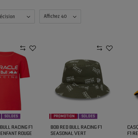
Affichez 40
écision
SOLDES
PROMOTION
SOLDES
 BULL RACING F1
BOB RED BULL RACING F1
CASQ
 ENFANT ROUGE
SEASONAL VERT
F1 R