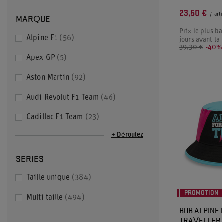
23,50 €
MARQUE
/
art
Prix le plus b
Alpine F1
56
jours avant la
39,30 €
-40
Apex GP
5
Aston Martin
92
Audi Revolut F1 Team
46
Cadillac F1 Team
23
+ Déroulez
SERIES
Taille unique
384
PROMOTION
Multi taille
494
BOB ALPINE 
TRAVELLER