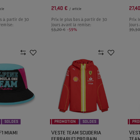
21,40 €
27,4
icle
/
article
as à partir de 30
Prix le plus bas à partir de 30
Prix l
 remise:
jours avant la remise:
jours
%
53,20 €
-59%
39,30
SOLDES
PROMOTION
SOLDES
PRO
F1 MIAMI
VESTE TEAM SCUDERIA
VEST
FERRARI F1 PRO RAIN
TEAM