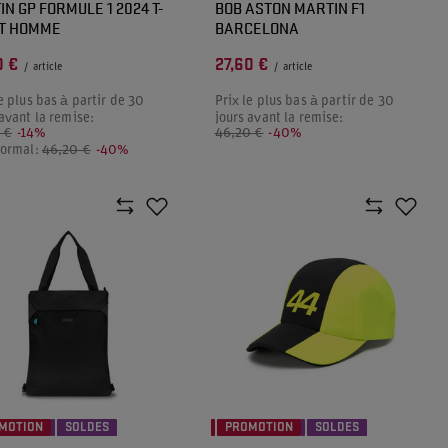
IN GP FORMULE 1 2024 T-
BOB ASTON MARTIN F1
T HOMME
BARCELONA
0 €
27,60 €
/
article
/
article
e plus bas à partir de 30
Prix le plus bas à partir de 30
 avant la remise:
jours avant la remise:
 €
-14%
46,20 €
-40%
normal:
46,20 €
-40%
MOTION
SOLDES
PROMOTION
SOLDES