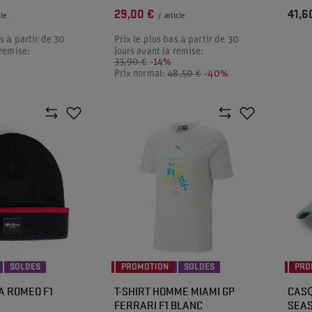
29,00 €
41,6
cle
/
article
as à partir de 30
Prix le plus bas à partir de 30
 remise:
jours avant la remise:
33,90 €
-14%
Prix normal:
48,50 €
-40%
SOLDES
PROMOTION
SOLDES
PRO
A ROMEO F1
T-SHIRT HOMME MIAMI GP
CASQ
FERRARI F1 BLANC
SEAS