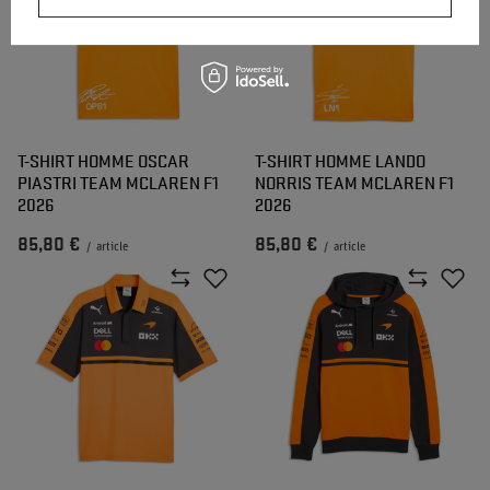
T-SHIRT HOMME OSCAR
T-SHIRT HOMME LANDO
PIASTRI TEAM MCLAREN F1
NORRIS TEAM MCLAREN F1
2026
2026
85,80 €
85,80 €
/
article
/
article