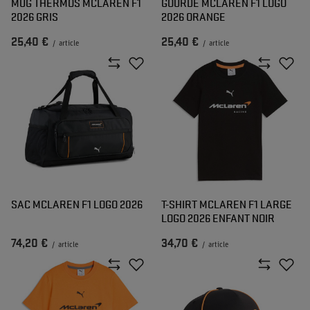
MUG THERMOS MCLAREN F1
GOURDE MCLAREN F1 LOGO
2026 GRIS
2026 ORANGE
25,40 €
25,40 €
/
article
/
article
SAC MCLAREN F1 LOGO 2026
T-SHIRT MCLAREN F1 LARGE
LOGO 2026 ENFANT NOIR
74,20 €
34,70 €
/
article
/
article