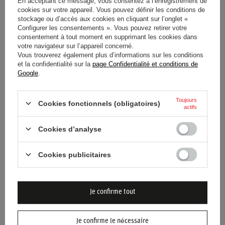
En acceptant ce message, vous consentez à l’enregistrement de
T-SHIRT TEAM MCLAREN F1
SWEAT TEAM MCLAREN F1
cookies sur votre appareil. Vous pouvez définir les conditions de
2026 ENFANT
2026 ENFANT
stockage ou d’accès aux cookies en cliquant sur l’onglet «
Configurer les consentements ». Vous pouvez retirer votre
55,60 €
90,50 €
consentement à tout moment en supprimant les cookies dans
/
article
/
article
votre navigateur sur l’appareil concerné.
Vous trouverez également plus d’informations sur les conditions
et la confidentialité sur la
page Confidentialité et conditions de
Google
.
Toujours
Cookies fonctionnels (obligatoires)
actifs
Cookies d’analyse
POLO TEAM MCLAREN F1
T-SHIRT HOMME TEAM
Cookies publicitaires
2026 FEMME
MCLAREN F1 2026
90,50 €
81,20 €
/
article
/
article
Je confirme tout
Je confirme le nécessaire