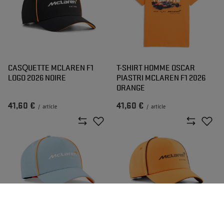
CASQUETTE MCLAREN F1
T-SHIRT HOMME OSCAR
LOGO 2026 NOIRE
PIASTRI MCLAREN F1 2026
ORANGE
41,60 €
41,60 €
/
article
/
article
CASQUETTE MCLAREN F1
CASQUETTE MCLAREN F1