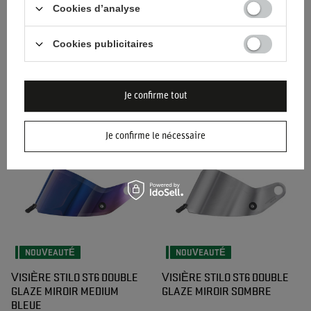
Cookies d’analyse
NOUVEAUTÉ
NOUVEAUTÉ
Cookies publicitaires
VISIÈRE STILO ST6 DOUBLE
VISIÈRE STILO ST6 DOUBLE
GLAZE MIROIR ROUGE
GLAZE FONCÉ MIROIR BLEU
Je confirme tout
176,00 €
176,00 €
/
article
/
article
Je confirme le nécessaire
NOUVEAUTÉ
NOUVEAUTÉ
VISIÈRE STILO ST6 DOUBLE
VISIÈRE STILO ST6 DOUBLE
GLAZE MIROIR MEDIUM
GLAZE MIROIR SOMBRE
BLEUE