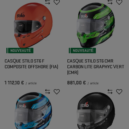
NOUVEAUTÉ
NOUVEAUTÉ
CASQUE STILO ST6 F
CASQUE STILO ST6 CMR
COMPOSITE OFFSHORE (FIA)
CARBON LITE GRAPHYC VERT
(CMR)
1 112,10 €
881,00 €
/
article
/
article