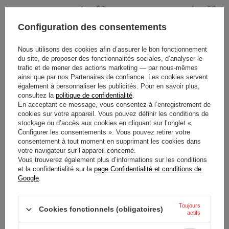
Configuration des consentements
Nous utilisons des cookies afin d’assurer le bon fonctionnement
du site, de proposer des fonctionnalités sociales, d’analyser le
trafic et de mener des actions marketing — par nous-mêmes
ainsi que par nos Partenaires de confiance. Les cookies servent
également à personnaliser les publicités. Pour en savoir plus,
consultez la
politique de confidentialité
.
NOUVEAUTÉ
NOUVEAUTÉ
En acceptant ce message, vous consentez à l’enregistrement de
VISIÈRE STILO ST6 DOUBLE
VISIÈRE STILO ST6 DOUBLE
cookies sur votre appareil. Vous pouvez définir les conditions de
GLAZE AMBRE
GLAZE FONCÉ MIROIR ROUGE
stockage ou d’accès aux cookies en cliquant sur l’onglet «
Configurer les consentements ». Vous pouvez retirer votre
consentement à tout moment en supprimant les cookies dans
votre navigateur sur l’appareil concerné.
176,00 €
176,00 €
/
article
/
article
Vous trouverez également plus d’informations sur les conditions
et la confidentialité sur la
page Confidentialité et conditions de
Google
.
Toujours
Cookies fonctionnels (obligatoires)
actifs