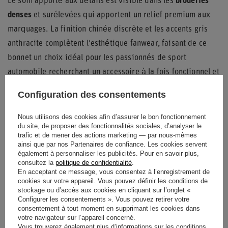
Le soin apporté aux détails est visible dans les
broderies
denses
et surélevées qui apportent un relief premium aux
marquages. La finition chinée discrète et les accents gris
anthracite complètent l'esthétique fanwear, faisant de ce
bonnet un choix idéal pour les passionnés de sport
automobile recherchant un accessoire à la fois fonctionnel et
élégant pour la saison 2025.
Configuration des consentements
Nous utilisons des cookies afin d’assurer le bon fonctionnement
du site, de proposer des fonctionnalités sociales, d’analyser le
État
Nouveaux produits
trafic et de mener des actions marketing — par nous-mêmes
ainsi que par nos Partenaires de confiance. Les cookies servent
également à personnaliser les publicités. Pour en savoir plus,
Catégorie
Chapeaux d'hiver
consultez la
politique de confidentialité
.
En acceptant ce message, vous consentez à l’enregistrement de
Couleur
Orange
cookies sur votre appareil. Vous pouvez définir les conditions de
stockage ou d’accès aux cookies en cliquant sur l’onglet «
Configurer les consentements ». Vous pouvez retirer votre
Groupe d'âge
Adultes
consentement à tout moment en supprimant les cookies dans
votre navigateur sur l’appareil concerné.
Marque
McLaren F1 Team
Vous trouverez également plus d’informations sur les conditions