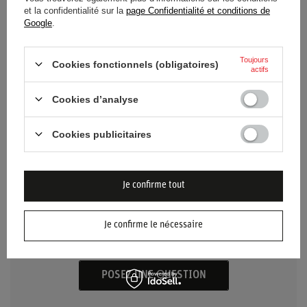
et la confidentialité sur la
page Confidentialité et conditions de
Google
.
Genre
Unisex
Toujours
Matériel
Polyester
Cookies fonctionnels (obligatoires)
actifs
Cookies d’analyse
Cookies publicitaires
BESOIN D'AIDE ? AVEZ-VOUS DES
QUESTIONS ?
Je confirme tout
Posez votre question et nous vous répondrons
rapidement. Les questions et les réponses les plus
Je confirme le nécessaire
intéressantes seront publiées pour que d'autres
puissent les consulter.
POSEZ UNE QUESTION