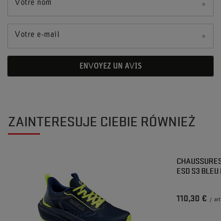
Votre nom
Votre e-mail
ENVOYEZ UN AVIS
ZAINTERESUJE CIEBIE RÓWNIEŻ
CHAUSSURES
ESD S3 BLEU
110,30 €
/
art