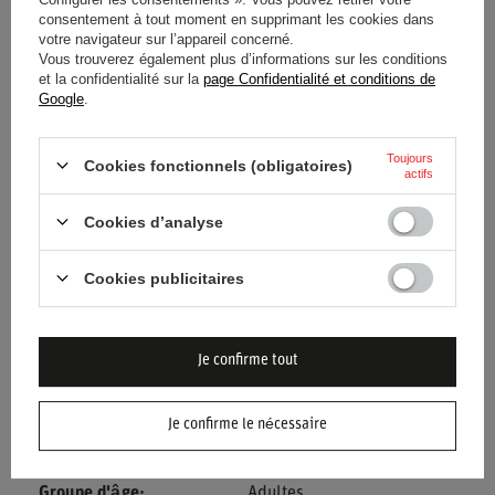
consentement à tout moment en supprimant les cookies dans
légère et flexible
convient parfaitement aux professionnels
votre navigateur sur l’appareil concerné.
recherchant un compromis entre protection rigoureuse et
Vous trouverez également plus d’informations sur les conditions
et la confidentialité sur la
page Confidentialité et conditions de
confort de marche quotidien.
Google
.
Toujours
Cookies fonctionnels (obligatoires)
actifs
État
Nouveaux produits
Cookies d’analyse
Catégorie
Bottes
Cookies publicitaires
Marque
Sparco
Approbation
Sans approbation
Je confirme tout
Couleur
Noir
Jaune
Je confirme le nécessaire
Genre
Unisex
Groupe d'âge
Adultes