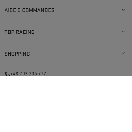
AIDE & COMMANDES
TOP RACING
SHOPPING
+48 793 205 777
info@topracingshop.com
Dans la boutique, nous indiquons les prix bruts (TVA
comprise).
Taux de TVA pour les consommateurs nationaux:
Poland
.