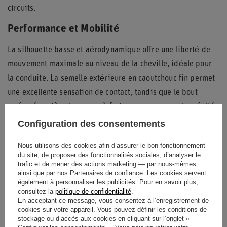
circuits.
Performance et Mobilité
La silhouette basse et aérodynamique offre une liberté de
mouvement maximale au niveau de la cheville, idéale pour
la conduite. La semelle extérieure en caoutchouc fin permet
une excellente sensation de contact, tandis que le bout
renforcé protège les zones à forte usure pour une longévité
accrue.
Configuration des consentements
Nous utilisons des cookies afin d’assurer le bon fonctionnement
du site, de proposer des fonctionnalités sociales, d’analyser le
trafic et de mener des actions marketing — par nous-mêmes
État
Nouveaux produits
ainsi que par nos Partenaires de confiance. Les cookies servent
également à personnaliser les publicités. Pour en savoir plus,
Genre
Mâle
Unisex
consultez la
politique de confidentialité
.
En acceptant ce message, vous consentez à l’enregistrement de
cookies sur votre appareil. Vous pouvez définir les conditions de
Catégorie
Bottes
stockage ou d’accès aux cookies en cliquant sur l’onglet «