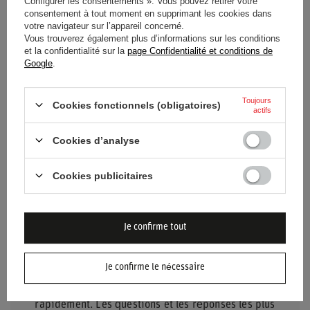
Configurer les consentements ». Vous pouvez retirer votre
Approbation
Sans approbation
consentement à tout moment en supprimant les cookies dans
votre navigateur sur l’appareil concerné.
Vous trouverez également plus d’informations sur les conditions
Couleur
Bleu marine
et la confidentialité sur la
page Confidentialité et conditions de
Google
.
Groupe d'âge
Adultes
Toujours
Cookies fonctionnels (obligatoires)
Matériel
Autre
actifs
Cookies d’analyse
Marque
Sparco
Cookies publicitaires
Je confirme tout
BESOIN D'AIDE ? AVEZ-VOUS DES
QUESTIONS ?
Je confirme le nécessaire
Posez votre question et nous vous répondrons
rapidement. Les questions et les réponses les plus