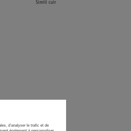
Simili cuir
es, d’analyser le trafic et de
rvent également à personnaliser