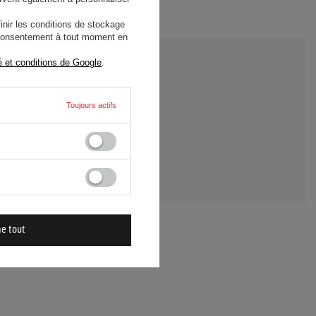
nir les conditions de stockage
e consentement à tout moment en
é et conditions de Google
.
Toujours actifs
 UNE QUESTION
me tout