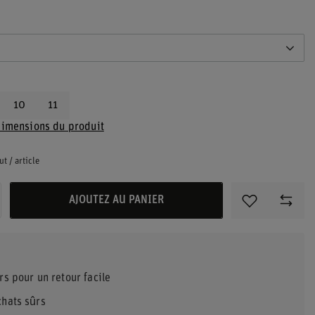
10
11
dimensions du produit
ut
/
article
AJOUTEZ AU PANIER
rs pour un retour facile
chats sûrs