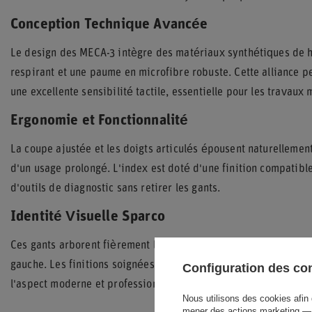
Conception Technique Avancée
Le design des MECA-3 intègre des matériaux synthétiques de h
respirant et une paume en microfibre robuste. Cette alliance p
une excellente sensibilité tactile, essentielle pour les travau
Ergonomie et Fonctionnalité
La coupe ajustée et les doigts articulés épousent naturellement
d'un usage prolongé. L'index est doté d'une finition compatibl
d'outils de diagnostic sans retirer les gants.
Identité Visuelle Sparco
Ces gants arborent fièrement l'identité de la marque avec un gr
gauche. Les finitions soignées incluent des logos embossés et d
Configuration des c
l'aspect moderne et professionnel de cet équipement indispensa
Nous utilisons des cookies afin 
mener des actions marketing — 