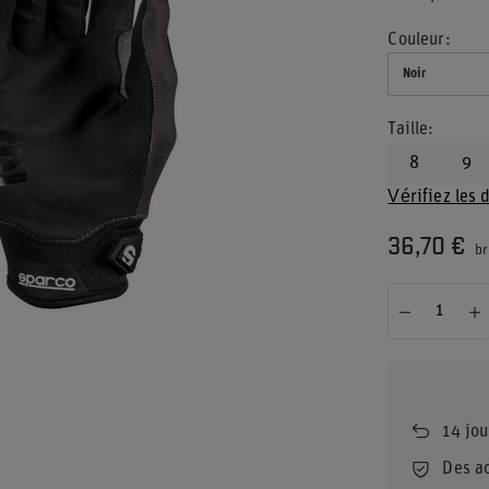
Couleur
Noir
Taille
8
9
Vérifiez les 
36,70 €
br
14
jou
Des a