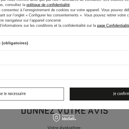
lus, consultez la
politique de confidentialité
.
onsentez à l’enregistrement de cookies sur votre appareil. Vous pouvez défi
ant sur l’onglet « Configurer les consentements ». Vous pouvez retirer votr
e navigateur sur l’appareil concerné.
informations sur les conditions et la confidentialité sur la
page Confidentialit
IDE ? AVEZ-VOUS DES
 ?
 (obligatoires)
POSEZ
n et nous vous répondrons rapidement. Les questions
plus intéressantes seront publiées pour que d'autres
r.
me le nécessaire
Je confir
DONNEZ VOTRE AVIS
Votre évaluation: