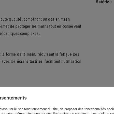
Matériel
aute qualité, combinant un dos en mesh
ermet de protéger les mains tout en conservant
x mécaniques complexes.
 la forme de la main, réduisant la fatigue lors
e avec les
écrans tactiles
, facilitant l'utilisation
and logo blanc distinctif sur le dos de la main
es détails texturés gris foncé qui renforcent
onsentements
ble à l'atelier.
d’assurer le bon fonctionnement du site, de proposer des fonctionnalités social
par nous-mêmes ainsi que par nos Partenaires de confiance. Les cookies se