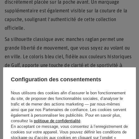
discrètement placée sur la poche avant. Un marquage
supplémentaire est également visible sur la couture de la
capuche, soulignant l'authenticité de cette collection
officielle.
Sa silhouette classique avec manches raglan permet une
grande liberté de mouvement, que vous soyez au volant ou
en ville. Le coloris bleu ciel, fidèle aux couleurs historiques
de Gulf, apporte une touche de clarté et de sportivité à
votre garde-robe.
Configuration des consentements
Nous utilisons des cookies afin d’assurer le bon fonctionnement
du site, de proposer des fonctionnalités sociales, d’analyser le
Entité responsable de ce
SPARCO
trafic et de mener des actions marketing — par nous-mêmes
produit dans l'UE
S.P.A.
Lire la suite
ainsi que par nos Partenaires de confiance. Les cookies servent
également à personnaliser les publicités. Pour en savoir plus,
consultez la
politique de confidentialité
.
État
Nouveaux produits
En acceptant ce message, vous consentez à l’enregistrement de
cookies sur votre appareil. Vous pouvez définir les conditions de
Genre
Mâle
stockage ou d’accès aux cookies en cliquant sur l’onglet «