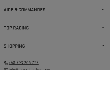
AIDE & COMMANDES
TOP RACING
SHOPPING
+48 793 205 777
info@topracingshop.com
Dans la boutique, nous indiquons les prix bruts (TVA
comprise).
Taux de TVA pour les consommateurs nationaux:
Poland
.