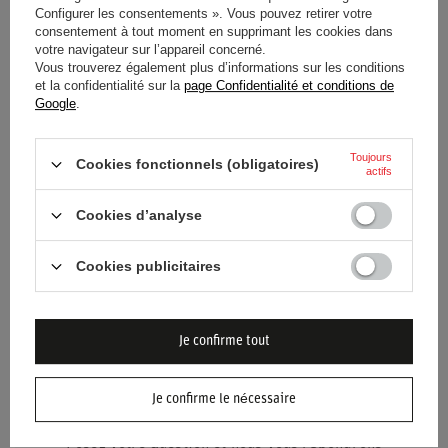
Configurer les consentements ». Vous pouvez retirer votre
consentement à tout moment en supprimant les cookies dans
Catégorie
Sweat-shirts
votre navigateur sur l’appareil concerné.
Vous trouverez également plus d’informations sur les conditions
et la confidentialité sur la
page Confidentialité et conditions de
Couleur
Azuré
Google
.
Groupe d'âge
Adultes
Toujours
Cookies fonctionnels (obligatoires)
actifs
Matériel
Autre
Cookies d’analyse
Marque
Sparco
Cookies publicitaires
Je confirme tout
BESOIN D'AIDE ? AVEZ-VOUS DES
Je confirme le nécessaire
QUESTIONS ?
Posez votre question et nous vous répondrons