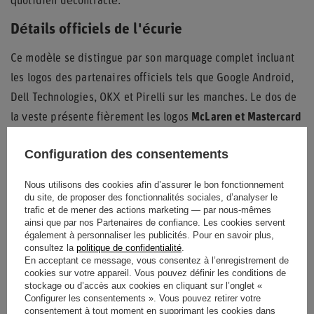
quotidien décontracté.
Détails officiels de l'écurie
Ce modèle se distingue par son marquage complet incluant
les logos des partenaires officiels tels que Google Android,
Dell Technologies, OKX et Pirelli sur les manches. Le dos de
la veste présente fièrement les logos
McLaren et Mastercard
grand format, affirmant l'appartenance à l'élite de la
Configuration des consentements
Formule 1.
Finition et ajustement
Nous utilisons des cookies afin d’assurer le bon fonctionnement
du site, de proposer des fonctionnalités sociales, d’analyser le
trafic et de mener des actions marketing — par nous-mêmes
La finition mate du tissu souligne l'aspect professionnel de
ainsi que par nos Partenaires de confiance. Les cookies servent
cette tenue d'équipe. La coupe standard, complétée par une
également à personnaliser les publicités. Pour en savoir plus,
consultez la
politique de confidentialité
.
bordure élastique au niveau des poignets, assure un
En acceptant ce message, vous consentez à l’enregistrement de
cookies sur votre appareil. Vous pouvez définir les conditions de
ajustement confortable et sécurisé qui empêche les courants
stockage ou d’accès aux cookies en cliquant sur l’onglet «
d'air de pénétrer, faisant de cette veste un choix idéal pour
Configurer les consentements ». Vous pouvez retirer votre
consentement à tout moment en supprimant les cookies dans
les sorties en extérieur.