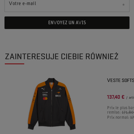
Votre e-mail
ENVOYEZ UN AVIS
ZAINTERESUJE CIEBIE RÓWNIEŻ
PROMOTION
VESTE SOFTS
137,40 €
/
arti
Prix le plus ba
remise:
171,80
Prix normal:
1