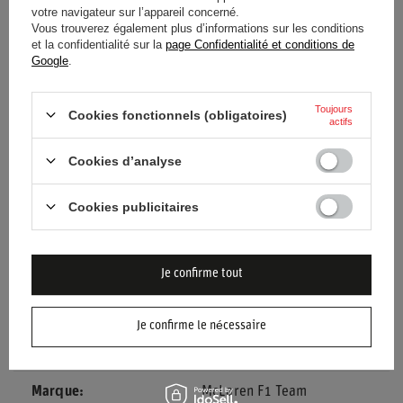
votre navigateur sur l’appareil concerné.
Vous trouverez également plus d’informations sur les conditions
et la confidentialité sur la
page Confidentialité et conditions de
Google
.
Entité responsable de ce
stichd sportmerchandising
produit dans l'UE
B.V.
Lire la suite
Toujours
Cookies fonctionnels (obligatoires)
actifs
État
Nouveaux produits
Cookies d’analyse
Genre
Mâle
Cookies publicitaires
Catégorie
Vestes de printemps
Couleur
Gris
Orange
Je confirme tout
Groupe d'âge
Adultes
Je confirme le nécessaire
Matériel
Autre
Marque
McLaren F1 Team