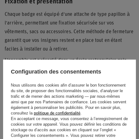
Fixation et présentation
Chaque badge est équipé d'une attache de type papillon à
l'arrière, permettant une fixation sécurisée sur vos
vêtements, sacs ou accessoires. Cette méthode de fermeture
garantit que vos insignes restent en place tout en étant
faciles à installer ou à retirer.
L'ensemble est présenté dans un écrin rectangulaire noir
avec une doublure intérieure douce. Ce coffret protège non
Configuration des consentements
seulement vos pin's de la poussière et des rayures, mais il
Nous utilisons des cookies afin d’assurer le bon fonctionnement
sert également de support d'exposition idéal pour les
du site, de proposer des fonctionnalités sociales, d’analyser le
collectionneurs et les passionnés de sport automobile.
trafic et de mener des actions marketing — par nous-mêmes
ainsi que par nos Partenaires de confiance. Les cookies servent
également à personnaliser les publicités. Pour en savoir plus,
consultez la
politique de confidentialité
.
En acceptant ce message, vous consentez à l’enregistrement de
Catégorie
Boutons
cookies sur votre appareil. Vous pouvez définir les conditions de
stockage ou d’accès aux cookies en cliquant sur l’onglet «
Configurer les consentements ». Vous pouvez retirer votre
Couleur
Noir
Blanc