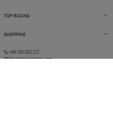
TOP RACING
SHOPPING
+48 793 205 777
info@topracingshop.com
Dans la boutique, nous indiquons les prix bruts (TVA
comprise).
Taux de TVA pour les consommateurs nationaux:
Poland
.