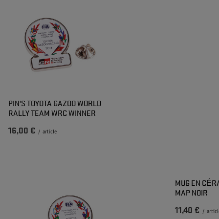
PIN'S TOYOTA GAZOO WORLD
RALLY TEAM WRC WINNER
16,00 €
/
article
MUG EN CÉR
MAP NOIR
11,40 €
/
artic