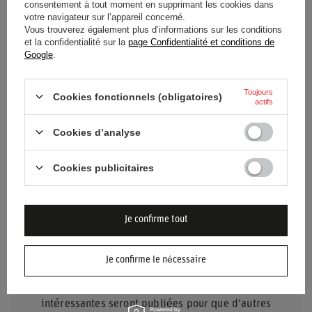
consentement à tout moment en supprimant les cookies dans
votre navigateur sur l’appareil concerné.
État
Nouveaux produits
Vous trouverez également plus d’informations sur les conditions
et la confidentialité sur la
page Confidentialité et conditions de
Google
.
Genre
Unisex
Marque
Toyota Gazoo Racing
Toujours
Cookies fonctionnels (obligatoires)
actifs
Matériel
Acier
Cookies d’analyse
Cookies publicitaires
Je confirme tout
BESOIN D'AIDE ? AVEZ-VOUS DES
QUESTIONS ?
Je confirme le nécessaire
Posez votre question et nous vous répondrons
rapidement. Les questions et les réponses les plus
intéressantes seront publiées pour que d'autres