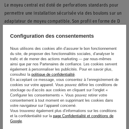
Le moyeu central est doté de perforations standards pour
permettre une installation sécurisée via des boulons sur un
adaptateur de moyeu compatible. Son profil en forme de D
avec une partie inférieure plate facilite l'installation dans
Configuration des consentements
les cockpits étroits des voitures de compétition ou des
simulateurs de course professionnels.
Nous utilisons des cookies afin d’assurer le bon fonctionnement
du site, de proposer des fonctionnalités sociales, d’analyser le
Le logo Sparco est discrètement apposé au centre du rayon
trafic et de mener des actions marketing — par nous-mêmes
ainsi que par nos Partenaires de confiance. Les cookies servent
inférieur, garantissant l'authenticité de cet équipement de
également à personnaliser les publicités. Pour en savoir plus,
sport automobile. Que ce soit pour une utilisation réelle en
consultez la
politique de confidentialité
.
En acceptant ce message, vous consentez à l’enregistrement de
compétition ou pour une configuration de simulation haut de
cookies sur votre appareil. Vous pouvez définir les conditions de
gamme, le
Sparco F-10A
s'impose comme un choix de
stockage ou d’accès aux cookies en cliquant sur l’onglet «
Configurer les consentements ». Vous pouvez retirer votre
référence pour les passionnés de motorsport.
consentement à tout moment en supprimant les cookies dans
votre navigateur sur l’appareil concerné.
Vous trouverez également plus d’informations sur les conditions
et la confidentialité sur la
page Confidentialité et conditions de
État
Nouveaux produits
Google
.