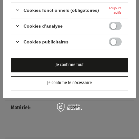
Catégorie
Guidon
Toujours
Cookies fonctionnels (obligatoires)
actifs
Accessoires de voiture
Guidon
Cookies d’analyse
Genre
Unisex
Cookies publicitaires
Marque
Sparco
Couleur
Noir
Je confirme tout
Diamètre
270 mm
Je confirme le nécessaire
Départ
0 mm
Matériel
Daim