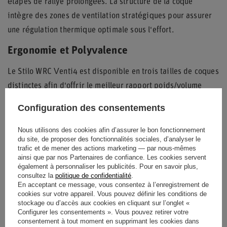
étapes de rallye prolongées. La structure de la coque
intègre des zones de ventilation stratégiques pour assurer
une régulation thermique optimale sous l'effort.
Ergonomie et Polyvalence
Le Stilo WRC Venti4 est disponible en trois tailles de coques
distinctes afin d'offrir le meilleur rapport poids/volume
pour chaque morphologie. La petite coque ne pèse que 1120
Configuration des consentements
g, ce qui en fait l'un des modèles les plus compétitifs du
marché pour les pilotes exigeants.
Nous utilisons des cookies afin d’assurer le bon fonctionnement
du site, de proposer des fonctionnalités sociales, d’analyser le
Le port de communication situé sur le côté permet une
trafic et de mener des actions marketing — par nous-mêmes
ainsi que par nos Partenaires de confiance. Les cookies servent
connexion rapide et sécurisée aux systèmes radio
également à personnaliser les publicités. Pour en savoir plus,
embarqués. Ce casque représente l'équilibre parfait entre
consultez la
politique de confidentialité
.
En acceptant ce message, vous consentez à l’enregistrement de
technologie de pointe
et sécurité rigoureuse pour le sport
cookies sur votre appareil. Vous pouvez définir les conditions de
stockage ou d’accès aux cookies en cliquant sur l’onglet «
automobile professionnel.
Configurer les consentements ». Vous pouvez retirer votre
consentement à tout moment en supprimant les cookies dans