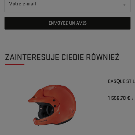
Votre e-mail
ENVOYEZ UN AVIS
ZAINTERESUJE CIEBIE RÓWNIEŻ
CASQUE STIL
1 556,70 €
/