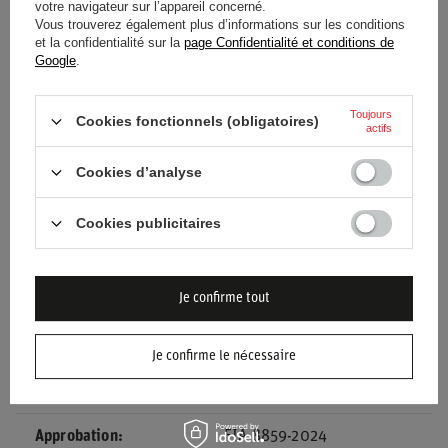
votre navigateur sur l’appareil concerné.
Vous trouverez également plus d’informations sur les conditions
Entité responsable de ce
Stilo s.r.l.
Lire la suite
et la confidentialité sur la
page Confidentialité et conditions de
produit dans l'UE
Google
.
État
Nouveaux produits
Toujours
Cookies fonctionnels (obligatoires)
actifs
Catégorie
Casques
Cookies d’analyse
Couleur
Noir
Cookies publicitaires
Groupe d'âge
Adultes
Matériel
Autre
Fibre de carbone
Je confirme tout
Genre
Unisex
Je confirme le nécessaire
Marque
Stilo
Approbation
FIA 8859-2024