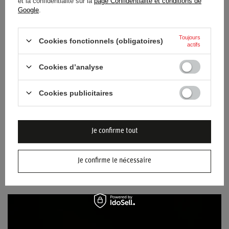
et la confidentialité sur la
page Confidentialité et conditions de
71,80 €
81,10 €
/
article
/
article
Google
.
Toujours
Cookies fonctionnels (obligatoires)
actifs
Cookies d’analyse
Cookies publicitaires
POLO TEAM PORSCHE
Je confirme tout
MOTORSPORT 2026
81,10 €
/
article
Je confirme le nécessaire