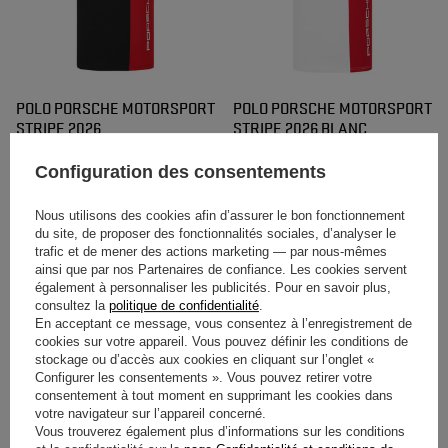
POLO PORSCHE MOTORSPORT
POLO PORSCHE MOTORSPORT
STRIPE 2026
STRIPE 2026 BLANC
76,50 €
76,50 €
Configuration des consentements
/
article
/
article
Nous utilisons des cookies afin d’assurer le bon fonctionnement
du site, de proposer des fonctionnalités sociales, d’analyser le
trafic et de mener des actions marketing — par nous-mêmes
ainsi que par nos Partenaires de confiance. Les cookies servent
également à personnaliser les publicités. Pour en savoir plus,
consultez la
politique de confidentialité
.
En acceptant ce message, vous consentez à l’enregistrement de
cookies sur votre appareil. Vous pouvez définir les conditions de
stockage ou d’accès aux cookies en cliquant sur l’onglet «
Configurer les consentements ». Vous pouvez retirer votre
POLO PORSCHE MOTORSPORT
POLO TEAM PORSCHE
consentement à tout moment en supprimant les cookies dans
votre navigateur sur l’appareil concerné.
2026 FEMME
MOTORSPORT 2026 FEMME
Vous trouverez également plus d’informations sur les conditions