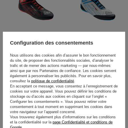
CHAUSSURES ENFANT OMP
CHAUSSURES ENFANT OMP
Configuration des consentements
KS-2X (FIA) NOIR-ROUGE
KS-2X (FIA) BLANC-BLEU
Nous utilisons des cookies afin d’assurer le bon fonctionnement
du site, de proposer des fonctionnalités sociales, d’analyser le
139,80 €
139,80 €
/
article
/
article
trafic et de mener des actions marketing — par nous-mêmes
ainsi que par nos Partenaires de confiance. Les cookies servent
également à personnaliser les publicités. Pour en savoir plus,
consultez la
politique de confidentialité
.
En acceptant ce message, vous consentez à l’enregistrement de
cookies sur votre appareil. Vous pouvez définir les conditions de
stockage ou d’accès aux cookies en cliquant sur l’onglet «
Configurer les consentements ». Vous pouvez retirer votre
consentement à tout moment en supprimant les cookies dans
votre navigateur sur l’appareil concerné.
Vous trouverez également plus d’informations sur les conditions
et la confidentialité sur la
page Confidentialité et conditions de
Google
.