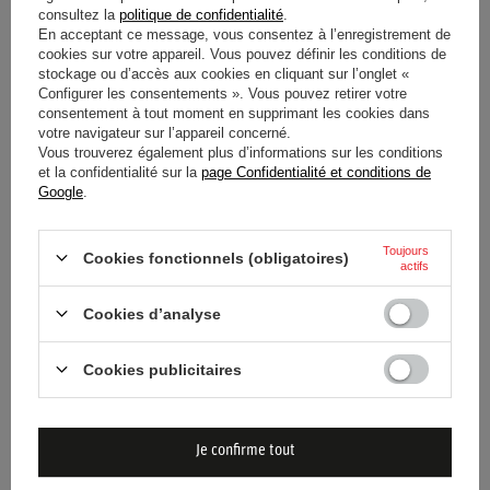
consultez la
politique de confidentialité
.
En acceptant ce message, vous consentez à l’enregistrement de
cookies sur votre appareil. Vous pouvez définir les conditions de
stockage ou d’accès aux cookies en cliquant sur l’onglet «
Configurer les consentements ». Vous pouvez retirer votre
consentement à tout moment en supprimant les cookies dans
votre navigateur sur l’appareil concerné.
SWEAT ZIP TEAM RED BULL
SWEAT TEAM RED BULL
Vous trouverez également plus d’informations sur les conditions
RACING F1 2026 ENFANT
RACING F1 2026 ENFANT
et la confidentialité sur la
page Confidentialité et conditions de
Google
.
104,40 €
104,40 €
/
article
/
article
Toujours
Cookies fonctionnels (obligatoires)
actifs
Cookies d’analyse
Cookies publicitaires
Je confirme tout
BOB RED BULL RACING F1
CASQUETTE RED BULL