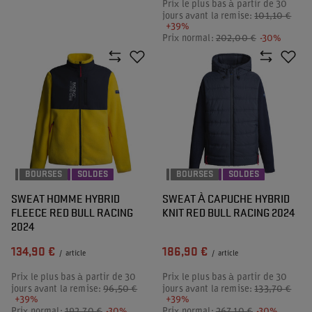
Prix le plus bas à partir de 30
jours avant la remise:
101,10 €
+39%
Prix normal:
202,00 €
-30%
BOURSES
SOLDES
BOURSES
SOLDES
SWEAT HOMME HYBRID
SWEAT À CAPUCHE HYBRID
FLEECE RED BULL RACING
KNIT RED BULL RACING 2024
2024
134,90 €
186,90 €
/
article
/
article
Prix le plus bas à partir de 30
Prix le plus bas à partir de 30
jours avant la remise:
96,50 €
jours avant la remise:
133,70 €
+39%
+39%
Prix normal:
192,70 €
-30%
Prix normal:
267,10 €
-30%