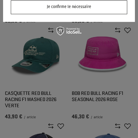
SEASONAL 2026 ROUGE
RACING F1 WASHED 2026
Je confirme le nécessaire
ROUGE
32,30 €
39,30 €
/
article
/
article
CASQUETTE RED BULL
BOB RED BULL RACING F1
RACING F1 WASHED 2026
SEASONAL 2026 ROSE
VERTE
43,90 €
46,30 €
/
article
/
article