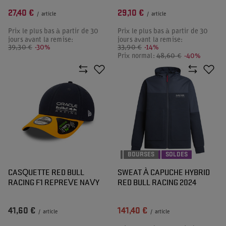
27,40 €
29,10 €
/
article
/
article
Prix le plus bas à partir de 30
Prix le plus bas à partir de 30
jours avant la remise:
jours avant la remise:
39,30 €
-30%
33,90 €
-14%
Prix normal:
48,60 €
-40%
BOURSES
SOLDES
CASQUETTE RED BULL
SWEAT À CAPUCHE HYBRID
RACING F1 REPREVE NAVY
RED BULL RACING 2024
41,60 €
141,40 €
/
article
/
article