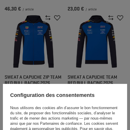
46,30 €
23,00 €
/
article
/
article
SWEAT A CAPUCHE ZIP TEAM
SWEAT A CAPUCHE TEAM
RED BULL RACING 2026
RED BULL RACING 2026
Configuration des consentements
134,60 €
127,60 €
/
article
/
article
Nous utilisons des cookies afin d’assurer le bon fonctionnement
du site, de proposer des fonctionnalités sociales, d’analyser le
trafic et de mener des actions marketing — par nous-mêmes
ainsi que par nos Partenaires de confiance. Les cookies servent
également à personnaliser les publicités. Pour en savoir plus,