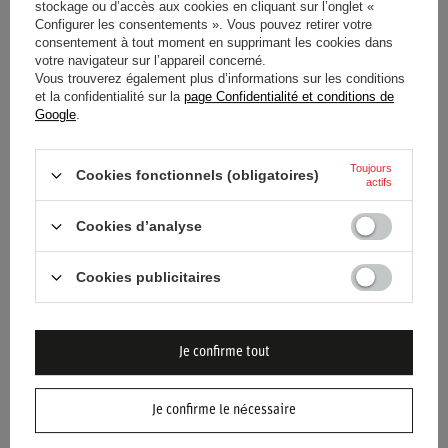
stockage ou d’accès aux cookies en cliquant sur l’onglet «
Configurer les consentements ». Vous pouvez retirer votre
consentement à tout moment en supprimant les cookies dans
votre navigateur sur l’appareil concerné.
Vous trouverez également plus d’informations sur les conditions
et la confidentialité sur la
page Confidentialité et conditions de
CASQUETTE TEAM ASTON
CASQUETTE TEAM ASTON
Google
.
MARTIN F1 FERNANDO
MARTIN F1 FERNANDO
ALONSO 2026 CITRON VERT
ALONSO 2026 VERTE
Toujours
Cookies fonctionnels (obligatoires)
48,60 €
48,60 €
actifs
/
article
/
article
Cookies d’analyse
Cookies publicitaires
Je confirme tout
Je confirme le nécessaire
CASQUETTE TEAM ASTON
CASQUETTE TEAM ASTON
MARTIN F1 LANCE STROLL
MARTIN F1 LANCE STROLL