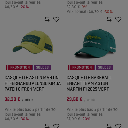
jours avant la remise:
jours avant la remise:
46,30 €
-20%
32,30 €
0%
Prix normal:
46,30 €
-30%
PROMOTION
SOLDES
PROMOTION
SOLDES
CASQUETTE ASTON MARTIN
CASQUETTE BASEBALL
F1 FERNANDO ALONSO KIMOA
ENFANT TEAM ASTON
PATCH CITRON VERT
MARTIN F1 2025 VERT
32,30 €
29,50 €
/
article
/
article
Prix le plus bas à partir de 30
Prix le plus bas à partir de 30
jours avant la remise:
jours avant la remise:
46,30 €
-30%
37,00 €
-20%