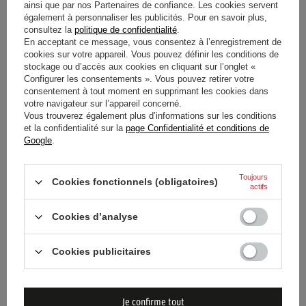
PROMOTION
SOLDES
PROMOTION
SOLDES
ainsi que par nos Partenaires de confiance. Les cookies servent
également à personnaliser les publicités. Pour en savoir plus,
T-SHIRT TEAM RED BULL
T-SHIRT HOMME REFLECT
consultez la
politique de confidentialité
.
RACING F1 SERGIO PEREZ
RED BULL RACING 2024
En acceptant ce message, vous consentez à l’enregistrement de
ENFANT
cookies sur votre appareil. Vous pouvez définir les conditions de
stockage ou d’accès aux cookies en cliquant sur l’onglet «
Configurer les consentements ». Vous pouvez retirer votre
34,90 €
38,80 €
/
article
/
article
consentement à tout moment en supprimant les cookies dans
votre navigateur sur l’appareil concerné.
Prix le plus bas à partir de 30
Prix le plus bas à partir de 30
Vous trouverez également plus d’informations sur les conditions
jours avant la remise:
jours avant la remise:
41,60 €
-16%
64,90 €
-40%
et la confidentialité sur la
page Confidentialité et conditions de
Prix normal:
69,50 €
-50%
Google
.
Toujours
Cookies fonctionnels (obligatoires)
actifs
Cookies d’analyse
Cookies publicitaires
BOURSES
SOLDES
PROMOTION
SOLDES
T-SHIRT HOMME FILM LOGO
T-SHIRT POUR HOMME
Je confirme tout