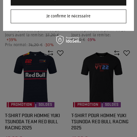
RED BULL RACING 2024
VERSTAPPEN TEAM RED
BULL RACING 2025
Je confirme le nécessaire
51,80 €
64,90 €
/
article
/
article
Prix le plus bas à partir de 30
Prix le plus bas à partir de 30
jours avant la remise:
37,20 €
jours avant la remise:
+39%
81,10 €
-19%
Prix normal:
74,20 €
-30%
PROMOTION
SOLDES
PROMOTION
SOLDES
T-SHIRT POUR HOMME YUKI
T-SHIRT POUR HOMME YUKI
TSUNODA TEAM RED BULL
TSUNODA RED BULL RACING
RACING 2025
2025