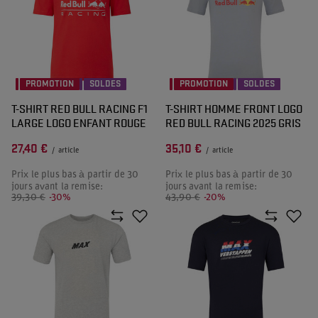
PROMOTION
SOLDES
PROMOTION
SOLDES
T-SHIRT RED BULL RACING F1
T-SHIRT HOMME FRONT LOGO
LARGE LOGO ENFANT ROUGE
RED BULL RACING 2025 GRIS
27,40 €
35,10 €
/
article
/
article
Prix le plus bas à partir de 30
Prix le plus bas à partir de 30
jours avant la remise:
jours avant la remise:
39,30 €
-30%
43,90 €
-20%