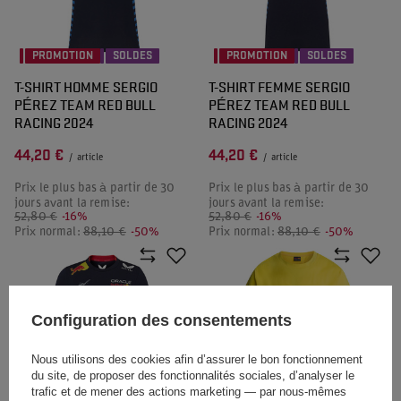
PROMOTION
SOLDES
PROMOTION
SOLDES
T-SHIRT HOMME SERGIO
T-SHIRT FEMME SERGIO
PÉREZ TEAM RED BULL
PÉREZ TEAM RED BULL
RACING 2024
RACING 2024
44,20 €
44,20 €
/
article
/
article
Prix le plus bas à partir de 30
Prix le plus bas à partir de 30
jours avant la remise:
jours avant la remise:
52,80 €
-16%
52,80 €
-16%
Prix normal:
88,10 €
-50%
Prix normal:
88,10 €
-50%
Configuration des consentements
Nous utilisons des cookies afin d’assurer le bon fonctionnement
du site, de proposer des fonctionnalités sociales, d’analyser le
trafic et de mener des actions marketing — par nous-mêmes