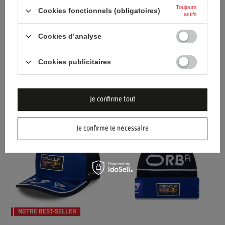
Toujours
Cookies fonctionnels (obligatoires)
actifs
Cookies d’analyse
Cookies publicitaires
CASQUETTE RED BULL
CASQUETTE RED BULL
RACING F1 WASHED 2026
RACING F1 WASHED 2026
BLEUE
NOIRE
Je confirme tout
44,00 €
39,30 €
/
article
/
article
Je confirme le nécessaire
NOTRE BEST-SELLER