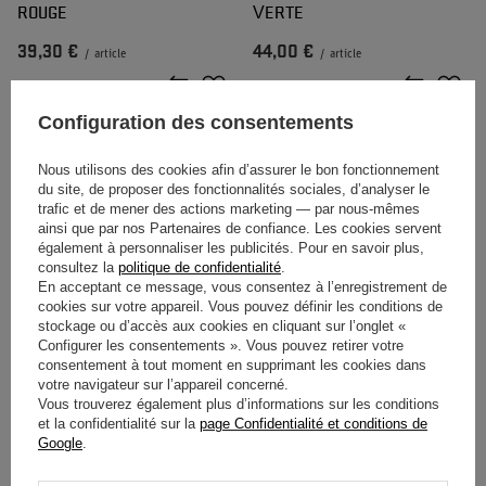
ROUGE
VERTE
39,30 €
44,00 €
/
article
/
article
Configuration des consentements
Nous utilisons des cookies afin d’assurer le bon fonctionnement
du site, de proposer des fonctionnalités sociales, d’analyser le
trafic et de mener des actions marketing — par nous-mêmes
ainsi que par nos Partenaires de confiance. Les cookies servent
également à personnaliser les publicités. Pour en savoir plus,
consultez la
politique de confidentialité
.
En acceptant ce message, vous consentez à l’enregistrement de
BOB RED BULL RACING F1
CASQUETTE RED BULL
cookies sur votre appareil. Vous pouvez définir les conditions de
SEASONAL 2026 ROSE
RACING F1 FRONT PRINT 2026
stockage ou d’accès aux cookies en cliquant sur l’onglet «
Configurer les consentements ». Vous pouvez retirer votre
consentement à tout moment en supprimant les cookies dans
votre navigateur sur l’appareil concerné.
46,30 €
44,00 €
/
article
/
article
Vous trouverez également plus d’informations sur les conditions
et la confidentialité sur la
page Confidentialité et conditions de
Google
.