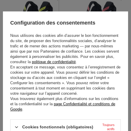
Configuration des consentements
Nous utilisons des cookies afin d’assurer le bon fonctionnement
du site, de proposer des fonctionnalités sociales, d’analyser le
trafic et de mener des actions marketing — par nous-mêmes
ainsi que par nos Partenaires de confiance. Les cookies servent
PROTÈGE-CÔTES ENFANT
PROTÈGE-CÔTES
également à personnaliser les publicités. Pour en savoir plus,
ALPINESTARS NOIR-JAUNE
ALPINESTARS BIONIC NOIR-
consultez la
politique de confidentialité
.
En acceptant ce message, vous consentez à l’enregistrement de
ROUGE
cookies sur votre appareil. Vous pouvez définir les conditions de
stockage ou d’accès aux cookies en cliquant sur l’onglet «
142,50 €
162,80 €
/
article
/
article
Configurer les consentements ». Vous pouvez retirer votre
consentement à tout moment en supprimant les cookies dans
votre navigateur sur l’appareil concerné.
Vous trouverez également plus d’informations sur les conditions
et la confidentialité sur la
page Confidentialité et conditions de
Google
.
Toujours
Cookies fonctionnels (obligatoires)
actifs