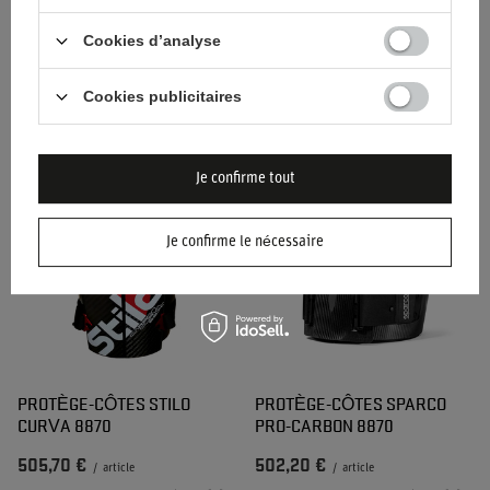
Cookies d’analyse
PROTÈGE-CÔTES
PROTÈGE-CÔTES STILO
ALPINESTARS BIONIC NOIR-
CURVA (FIA)
Cookies publicitaires
JAUNE
162,80 €
343,90 €
/
article
/
article
Je confirme tout
Je confirme le nécessaire
PROTÈGE-CÔTES STILO
PROTÈGE-CÔTES SPARCO
CURVA 8870
PRO-CARBON 8870
505,70 €
502,20 €
/
article
/
article