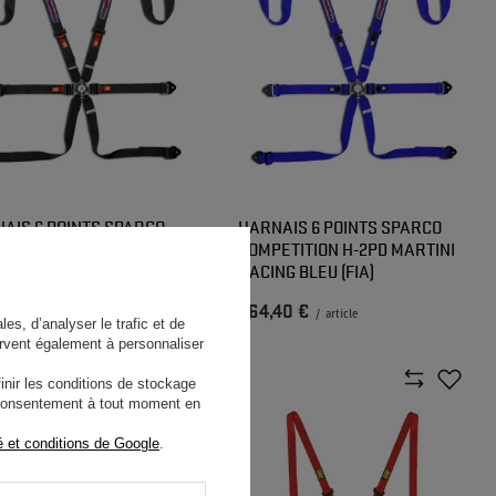
AIS 6 POINTS SPARCO
HARNAIS 6 POINTS SPARCO
ETITION H-2PD MARTINI
COMPETITION H-2PD MARTINI
NG NOIR (FIA)
RACING BLEU (FIA)
40 €
264,40 €
/
article
/
article
es, d’analyser le trafic et de
rvent également à personnaliser
nir les conditions de stockage
e consentement à tout moment en
é et conditions de Google
.