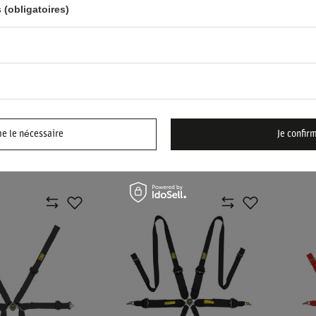
 (obligatoires)
RCO 6 POINTS 2"
HARNAIS 4 POINTS OMP
HARN
 H-2 PD MARTINI
DA801F MY14 NOIR (FIA)
PULL
me le nécessaire
Je confir
239,70 €
416,
rticle
/
article