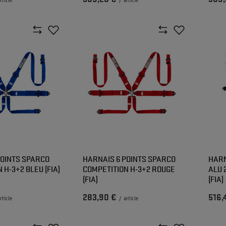
rticle
/
article
POINTS SPARCO
HARNAIS 6 POINTS SPARCO
HARN
 H-3+2 BLEU (FIA)
COMPETITION H-3+2 ROUGE
ALU 
(FIA)
(FIA)
283,90 €
516,
rticle
/
article