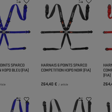
POINTS SPARCO
HARNAIS 6 POINTS SPARCO
HARN
 H3PD BLEU (FIA)
COMPETITION H3PD NOIR (FIA)
COMP
(FIA)
264,40 €
264,
rticle
/
article