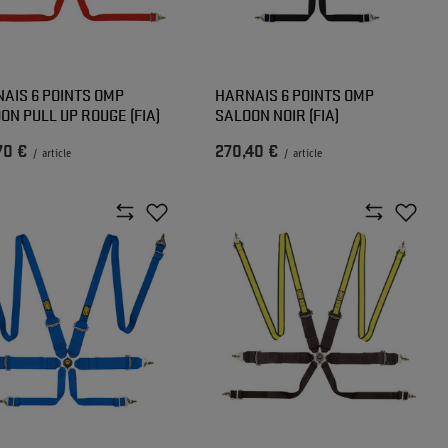
AIS 6 POINTS OMP
HARNAIS 6 POINTS OMP
ON PULL UP ROUGE (FIA)
SALOON NOIR (FIA)
70 €
270,40 €
/
article
/
article