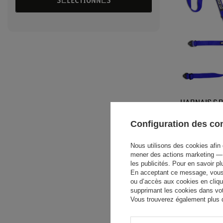
SÉLECTIONNÉS
HARNAIS 6 
COMPETITION
Configuration des c
264,40 €
/
a
Nous utilisons des cookies afin 
mener des actions marketing — 
les publicités. Pour en savoir p
En acceptant ce message, vous c
ou d’accès aux cookies en cliqu
supprimant les cookies dans votr
Vous trouverez également plus d’