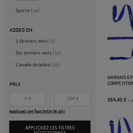
Sparco
46
ADDED ON
3 derniers mois
3
Six derniers mois
10
L'année dernière
11
HARNAIS 6 
COMPETITION
PRIX
-
€
€
264,40 €
/
a
Appliquez une fourchette de prix
APPLIQUEZ LES FILTRES