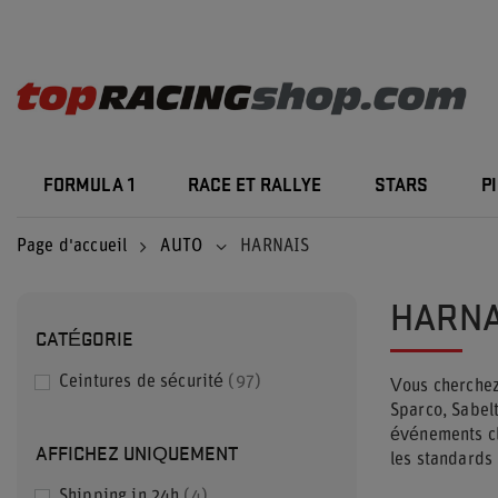
FORMULA 1
RACE ET RALLYE
STARS
P
Page d'accueil
AUTO
HARNAIS
HARNA
CATÉGORIE
Ceintures de sécurité
97
Vous cherchez
Sparco, Sabel
événements clu
AFFICHEZ UNIQUEMENT
les standards
Shipping in 24h
4