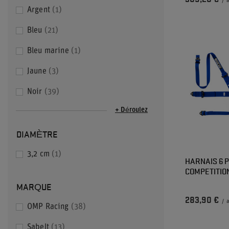
/
a
Argent
1
Bleu
21
Bleu marine
1
Jaune
3
Noir
39
+ Déroulez
DIAMÈTRE
3,2 cm
1
HARNAIS 6 
COMPETITION
MARQUE
283,90 €
/
a
OMP Racing
38
Sabelt
13