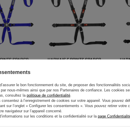
POINTS SPARCO
HARNAIS 6 POINTS SPARCO
HARN
 H-2PD BLEU (FIA)
COMPETITION H-2PD NOIR (FIA)
COMP
RACI
onsentements
264,40 €
264,
rticle
/
article
d’assurer le bon fonctionnement du site, de proposer des fonctionnalités social
par nous-mêmes ainsi que par nos Partenaires de confiance. Les cookies se
lus, consultez la
politique de confidentialité
.
onsentez à l’enregistrement de cookies sur votre appareil. Vous pouvez défi
ant sur l’onglet « Configurer les consentements ». Vous pouvez retirer votr
e navigateur sur l’appareil concerné.
informations sur les conditions et la confidentialité sur la
page Confidentialit