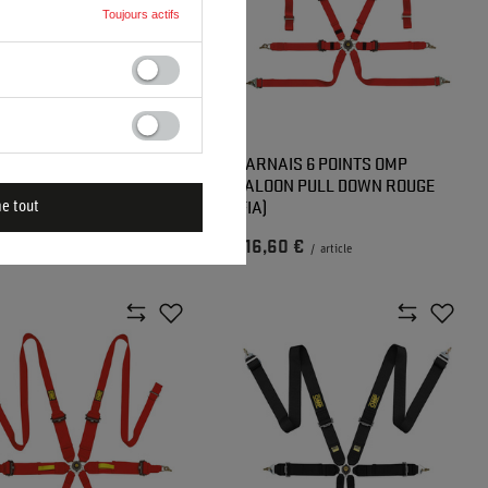
Toujours actifs
AIS 6 POINTS OMP ONE
HARNAIS 6 POINTS OMP
 DOWN NOIR (FIA)
SALOON PULL DOWN ROUGE
(FIA)
me tout
60 €
416,60 €
/
article
/
article