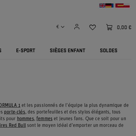
0,00 €
€
S
E-SPORT
SIÈGES ENFANT
SOLDES
ORMULA 1
et les passionnés de l’équipe la plus dynamique de
es
porte-clés
, des portefeuilles et des stylos élégants, tous
its pour
hommes
,
femmes
et jeunes fans. Que ce soit pour un
ires Red Bull
sont le moyen idéal d’emporter un morceau de