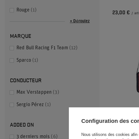
Rouge
1
23,00 €
/
art
+ Déroulez
MARQUE
Red Bull Racing F1 Team
12
Sparco
1
CONDUCTEUR
Max Verstappen
3
Sergio Pérez
1
SAC BANANE
RACING F1 C
Configuration des c
ADDED ON
30,00 €
/
art
Nous utilisons des cookies afin 
3 derniers mois
6