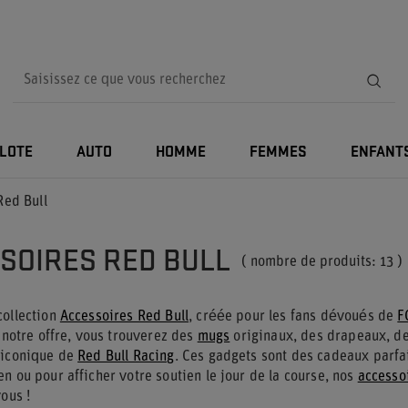
ILOTE
AUTO
HOMME
FEMMES
ENFANT
Red Bull
SOIRES RED BULL
( nombre de produits:
13
)
collection
Accessoires Red Bull
, créée pour les fans dévoués de
F
s notre offre, vous trouverez des
mugs
originaux, des drapeaux, d
 iconique de
Red Bull Racing
. Ces gadgets sont des cadeaux parfa
n ou pour afficher votre soutien le jour de la course, nos
accesso
vous !