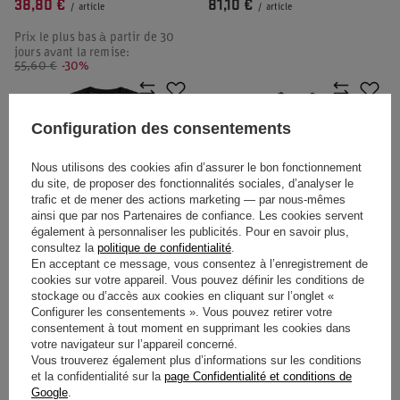
38,80 €
81,10 €
/
article
/
article
Prix le plus bas à partir de 30
jours avant la remise:
55,60 €
-30%
Configuration des consentements
Nous utilisons des cookies afin d’assurer le bon fonctionnement
du site, de proposer des fonctionnalités sociales, d’analyser le
trafic et de mener des actions marketing — par nous-mêmes
ainsi que par nos Partenaires de confiance. Les cookies servent
également à personnaliser les publicités. Pour en savoir plus,
consultez la
politique de confidentialité
.
En acceptant ce message, vous consentez à l’enregistrement de
T-SHIRT HOMME PUMATECH
T-SHIRT HOMME DRIVERS
cookies sur votre appareil. Vous pouvez définir les conditions de
TEAM BMW MOTORSPORT
TEAM BMW MOTORSPORT
stockage ou d’accès aux cookies en cliquant sur l’onglet «
2026
2026 NOIR
Configurer les consentements ». Vous pouvez retirer votre
consentement à tout moment en supprimant les cookies dans
69,50 €
60,20 €
/
article
/
article
votre navigateur sur l’appareil concerné.
Vous trouverez également plus d’informations sur les conditions
et la confidentialité sur la
page Confidentialité et conditions de
Google
.