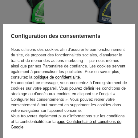
Configuration des consentements
GANTS SPARCO RUSH MY20
GANTS SPARCO RUSH MY20
VERTS/NOIRS
GRIS/JAUNES
Nous utilisons des cookies afin d’assurer le bon fonctionnement
47,00 €
47,00 €
du site, de proposer des fonctionnalités sociales, d’analyser le
/
article
/
article
trafic et de mener des actions marketing — par nous-mêmes
ainsi que par nos Partenaires de confiance. Les cookies servent
également à personnaliser les publicités. Pour en savoir plus,
consultez la
politique de confidentialité
.
En acceptant ce message, vous consentez à l’enregistrement de
cookies sur votre appareil. Vous pouvez définir les conditions de
stockage ou d’accès aux cookies en cliquant sur l’onglet «
Configurer les consentements ». Vous pouvez retirer votre
consentement à tout moment en supprimant les cookies dans
votre navigateur sur l’appareil concerné.
Vous trouverez également plus d’informations sur les conditions
et la confidentialité sur la
page Confidentialité et conditions de
GANTS SPARCO K-TIDE+ 8877-
GANTS SPARCO K-TIDE+ 8877-
Google
.
2022 NOIRS (FIA)
2022 BLEUS (FIA)