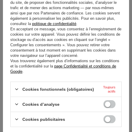
441,80 €
441,80 €
du site, de proposer des fonctionnalités sociales, d’analyser le
/
article
/
article
trafic et de mener des actions marketing — par nous-mêmes
ainsi que par nos Partenaires de confiance. Les cookies servent
également à personnaliser les publicités. Pour en savoir plus,
consultez la
politique de confidentialité
.
En acceptant ce message, vous consentez à l’enregistrement de
cookies sur votre appareil. Vous pouvez définir les conditions de
stockage ou d’accès aux cookies en cliquant sur l’onglet «
Configurer les consentements ». Vous pouvez retirer votre
consentement à tout moment en supprimant les cookies dans
votre navigateur sur l’appareil concerné.
Vous trouverez également plus d’informations sur les conditions
et la confidentialité sur la
page Confidentialité et conditions de
SIÈGE ENFANT SPARCO
Google
.
SK6000I EVO 2 GRIS
441,80 €
Toujours
/
article
Cookies fonctionnels (obligatoires)
actifs
Cookies d’analyse
Cookies publicitaires