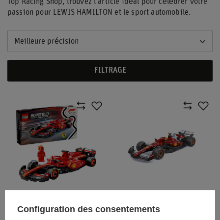
Top Racing Shop, trouvez l’article idéal pour célébrer votre
passion pour LEWIS HAMILTON et le sport automobile.
Meilleure précision
FILTRAGE
VOITURE MINIATURE LEGO
VOITURE MINIATURE
Configuration des consentements
SPEED CHAMPIONS FERRARI
SCUDERIA FERRARI F1 LEWIS