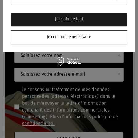
Je confirme tout
BULLETIN D'INFORMATION
Restez informé(e) et inscrivez-vous à notre
Je confirme le nécessaire
newsletter !
Saisissez votre nom
Saisissez votre adresse e-mail
Je consens au traitement de mes données
personnelles (adresse électronique) dans le
but de m'envoyer la lettre d'information
contenant des informations commerciales
(marketing). Plus d'informations
politique de
confidentialité.