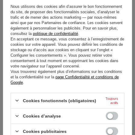
SF-24 F1
HAMILTON 1:18 SF25
Nous utilisons des cookies afin d’assurer le bon fonctionnement
du site, de proposer des fonctionnalités sociales, d’analyser le
27,70 €
109,00 €
/
article
/
article
trafic et de mener des actions marketing — par nous-mêmes
ainsi que par nos Partenaires de confiance. Les cookies servent
également à personnaliser les publicités. Pour en savoir plus,
consultez la
politique de confidentialité
.
En acceptant ce message, vous consentez à l’enregistrement de
cookies sur votre appareil. Vous pouvez définir les conditions de
stockage ou d’accès aux cookies en cliquant sur l’onglet «
Configurer les consentements ». Vous pouvez retirer votre
consentement à tout moment en supprimant les cookies dans
votre navigateur sur l’appareil concerné.
Vous trouverez également plus d’informations sur les conditions
et la confidentialité sur la
page Confidentialité et conditions de
Google
.
VOITURE MINIATURE
DRAPEAU SCUDERIA
SCUDERIA FERRARI F1 LEWIS
FERRARI F1 LEWIS HAMILTON
HAMILTON SF25 1:43
2026
Toujours
Cookies fonctionnels (obligatoires)
actifs
18,40 €
25,30 €
/
article
/
article
Cookies d’analyse
Cookies publicitaires