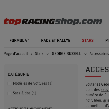
FORMULA 1
RACE ET RALLYE
STARS
P
Page d'accueil
Stars
GEORGE RUSSELL
Accessoires
ACCES
CATÉGORIE
Modèles de voitures
1
Soutenez
Geor
dont des
sacs
Sacs à dos
1
numéro de Rus
noir, bleu, gr
permettent d’
AFFICHEZ UNIQUEMENT