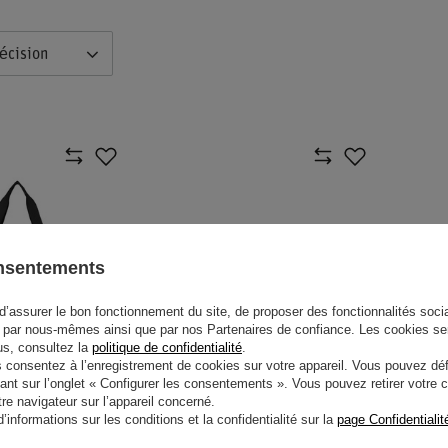
écision
onsentements
d’assurer le bon fonctionnement du site, de proposer des fonctionnalités social
par nous-mêmes ainsi que par nos Partenaires de confiance. Les cookies se
lus, consultez la
politique de confidentialité
.
onsentez à l’enregistrement de cookies sur votre appareil. Vous pouvez défi
SOLDES
ant sur l’onglet « Configurer les consentements ». Vous pouvez retirer votr
e navigateur sur l’appareil concerné.
MERCEDES AMG F1
VOITURE MINIATURE
informations sur les conditions et la confidentialité sur la
page Confidentialit
SFORMABLE
MERCEDES AMG F1 GEORGE