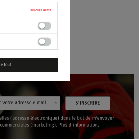
Toujours actifs
me tout
z votre adresse e-mail
S'INSCRIRE
lles (adresse électronique) dans le but de m'envoyer
s commerciales (marketing). Plus d'informations