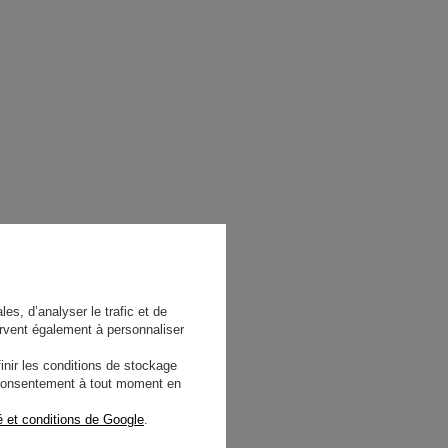
es, d’analyser le trafic et de
rvent également à personnaliser
nir les conditions de stockage
e consentement à tout moment en
é et conditions de Google
.