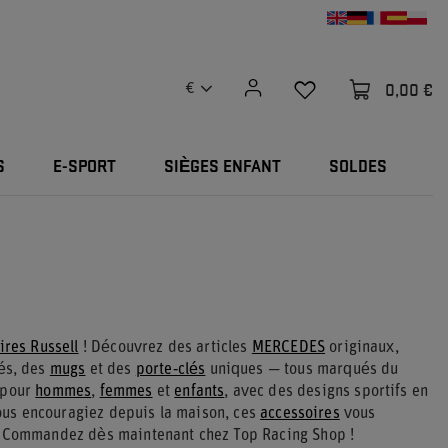
0,00 €
€
S
E-SPORT
SIÈGES ENFANT
SOLDES
ires Russell
! Découvrez des articles
MERCEDES
originaux,
és, des
mugs
et des
porte‑clés
uniques — tous marqués du
 pour
hommes
,
femmes
et
enfants
, avec des designs sportifs en
 vous encouragiez depuis la maison, ces
accessoires
vous
. Commandez dès maintenant chez Top Racing Shop !