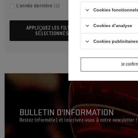
L'année dernière
1
Cookies fonctionnels
40,70 €
/
arti
Prix le plus b
Cookies d’analyse
APPLIQUEZ LES FILTRES
jours avant la
SÉLECTIONNÉS
48,60 €
-16%
Prix normal:
8
Cookies publicitaires
Je confir
BULLETIN D'INFORMATION
Restez informé(e) et inscrivez-vous à notre newsletter !