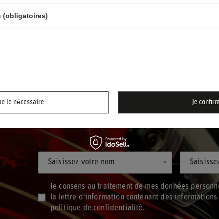
RUSSELL 1:43 W16
 (obligatoires)
18,40 €
cle
/
article
as à partir de 30
 remise:
1,20 €
-50%
me le nécessaire
Je confir
Saisissez votre nom
Saisisse
Je consens au traitement de mes données personne
la lettre d'information contenant des information
politique de confidentialité.