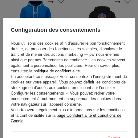
Configuration des consentements
Nous utilisons des cookies afin d’assurer le bon fonctionnement
du site, de proposer des fonctionnalités sociales, d’analyser le
PROMOTION
SOLDES
PROMOTION
SOLDES
trafic et de mener des actions marketing — par nous-mêmes
ainsi que par nos Partenaires de confiance. Les cookies servent
SWEAT CAPUCHE GR MIAMI
SWEAT MERCEDES AMG F1
également à personnaliser les publicités. Pour en savoir plus,
MERCEDES AMG F1
CARICATURE GRAPHIC LH
consultez la
politique de confidentialité
.
ENFANT
En acceptant ce message, vous consentez à l’enregistrement de
cookies sur votre appareil. Vous pouvez définir les conditions de
51,20 €
43,00 €
stockage ou d’accès aux cookies en cliquant sur l’onglet «
/
article
/
article
Configurer les consentements ». Vous pouvez retirer votre
Prix le plus bas à partir de 30
Prix le plus bas à partir de 30
consentement à tout moment en supprimant les cookies dans
jours avant la remise:
jours avant la remise:
votre navigateur sur l’appareil concerné.
76,50 €
-33%
51,40 €
-16%
Vous trouverez également plus d’informations sur les conditions
Prix normal:
127,70 €
-60%
Prix normal:
85,80 €
-50%
et la confidentialité sur la
page Confidentialité et conditions de
Google
.
Toujours