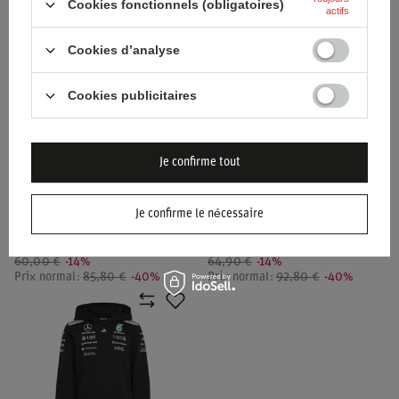
Cookies fonctionnels (obligatoires)
actifs
Cookies d’analyse
Cookies publicitaires
PROMOTION
SOLDES
PROMOTION
SOLDES
SWEAT MERCEDES AMG F1
SWEAT-SHIRT TIE DYE À COL
CARICATURE GRAPHIC GR
ROND POUR HOMMES
Je confirme tout
ENFANT
MERCEDES AMG F1 2024
51,40 €
55,60 €
/
article
/
article
Je confirme le nécessaire
Prix le plus bas à partir de 30
Prix le plus bas à partir de 30
jours avant la remise:
jours avant la remise:
60,00 €
-14%
64,90 €
-14%
Prix normal:
85,80 €
-40%
Prix normal:
92,80 €
-40%