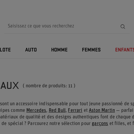
ILOTE
AUTO
HOMME
FEMMES
ENFANT
EAUX
( nombre de produits:
11
)
sont un accessoire indispensable pour tout jeune passionné de 
quipes comme
Mercedes
,
Red Bull
,
Ferrari
et
Aston Martin
— parfait
atériaux de qualité et des designs authentiques font de chaque dr
 de spécial ? Parcourez notre sélection pour
garçons
et filles, et