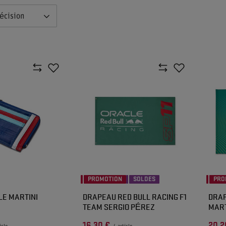
écision
PROMOTION
SOLDES
PRO
LE MARTINI
DRAPEAU RED BULL RACING F1
DRAP
TEAM SERGIO PÉREZ
MART
16,30 €
20,2