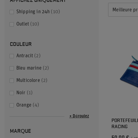
Meilleure pr
Shipping in 24h
10
Outlet
10
COULEUR
Antracit
2
Bleu marine
2
Multicolore
2
Noir
1
Orange
4
+ Déroulez
PORTEFEUIL
RACING
MARQUE
50,00 €