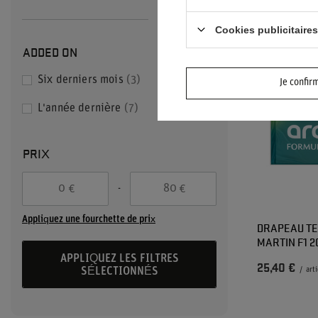
27,70 €
/
artic
+ Déroulez
Cookies publicitaires
ADDED ON
Six derniers mois
3
Je confir
L'année dernière
7
PRIX
-
€
€
Appliquez une fourchette de prix
DRAPEAU T
MARTIN F1 2
APPLIQUEZ LES FILTRES
25,40 €
SÉLECTIONNÉS
/
arti