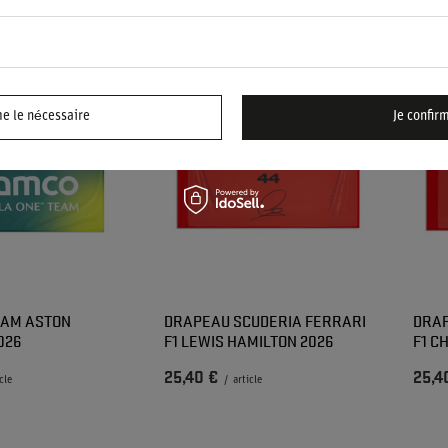
25,40 €
25,4
le
/
article
me le nécessaire
Je confir
EAM ASTON
DRAPEAU SCUDERIA FERRARI
DRAP
026
F1 LEWIS HAMILTON 2026
F1 C
25,40 €
25,4
cle
/
article