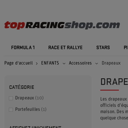
FORMULA 1
RACE ET RALLYE
STARS
P
Page d'accueil
ENFANTS
Accessoires
Drapeaux
DRAP
CATÉGORIE
Drapeaux
10
Les drapeaux 
officiels d’é
Portefeuilles
1
maison. Des m
quelque chose
AFFICHEZ UNIQUEMENT