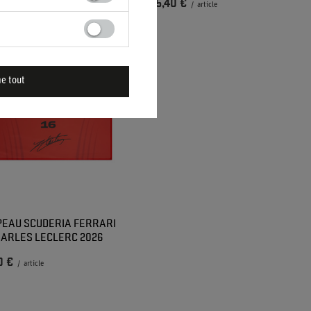
0 €
25,40 €
/
article
/
article
me tout
EAU SCUDERIA FERRARI
HARLES LECLERC 2026
0 €
/
article