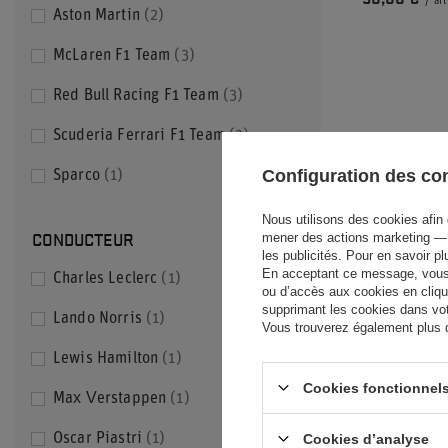
/
art
Aston Martin
2
McLaren F1 Team
3
Red Bull Racing F1 Team
3
Scuderia Ferrari F1 Team
2
Configuration des c
Sparco
1
Nous utilisons des cookies afin 
CONDUCTEUR
mener des actions marketing — 
les publicités. Pour en savoir p
En acceptant ce message, vous c
Charles Leclerc
1
ou d’accès aux cookies en cliqu
supprimant les cookies dans votr
Lando Norris
1
Vous trouverez également plus d’
Lewis Hamilton
1
Cookies fonctionnels
DRAPEAU TE
Max Verstappen
1
RACING F1
Cookies d’analyse
Oscar Piastri
1