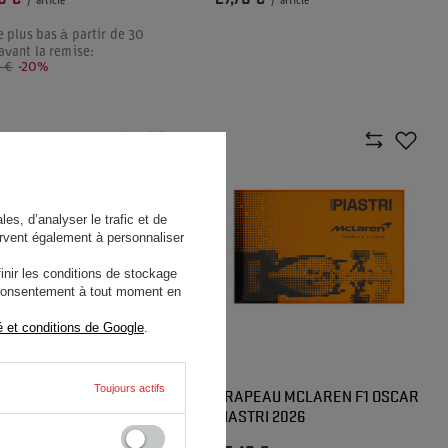
/
article
/
article
e plus bas à partir de 30
 avant la remise:
 €
-20%
es, d’analyser le trafic et de
rvent également à personnaliser
nir les conditions de stockage
e consentement à tout moment en
é et conditions de Google
.
Toujours actifs
EAU TEAM MCLAREN F1
DRAPEAU MCLAREN F1 OSCAR
O NORRIS 2026
PIASTRI 2026