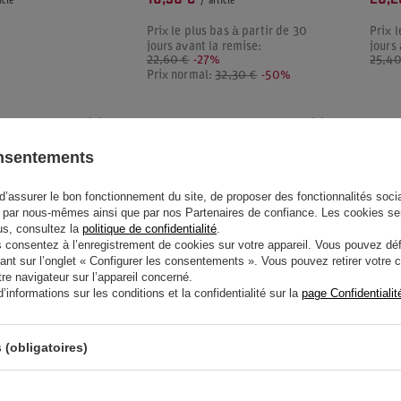
icle
/
article
Prix le plus bas à partir de 30
Prix l
jours avant la remise:
jours
22,60 €
-27%
25,40
Prix normal:
32,30 €
-50%
onsentements
d’assurer le bon fonctionnement du site, de proposer des fonctionnalités social
par nous-mêmes ainsi que par nos Partenaires de confiance. Les cookies se
lus, consultez la
politique de confidentialité
.
onsentez à l’enregistrement de cookies sur votre appareil. Vous pouvez défi
ant sur l’onglet « Configurer les consentements ». Vous pouvez retirer votr
e navigateur sur l’appareil concerné.
informations sur les conditions et la confidentialité sur la
page Confidentialit
 (obligatoires)
AM RED BULL
DRAPEAU MCLAREN F1 LOGO
DRAP
2026
LAND