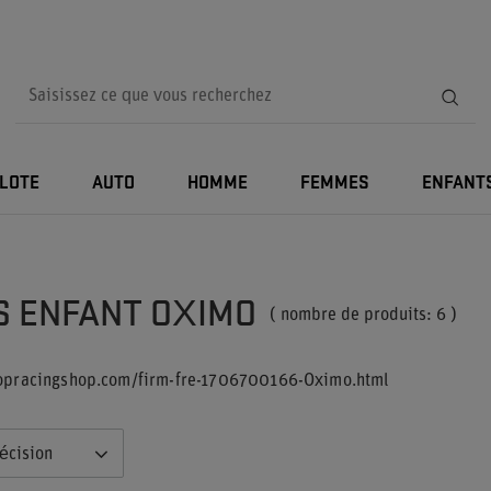
ILOTE
AUTO
HOMME
FEMMES
ENFANT
S ENFANT OXIMO
( nombre de produits:
6
)
topracingshop.com/firm-fre-1706700166-Oximo.html
écision