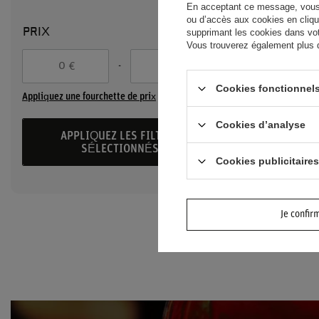
En acceptant ce message, vous c
ou d’accès aux cookies en cliqu
PRIX
supprimant les cookies dans votr
Vous trouverez également plus d’
-
€
€
Cookies fonctionnels
Appliquez une fourchette de prix
Cookies d’analyse
APPLIQUEZ LES FILTRES
SÉLECTIONNÉS
Cookies publicitaires
SIÈGE ENFAN
NOIR
Je confir
41,60 €
/
arti