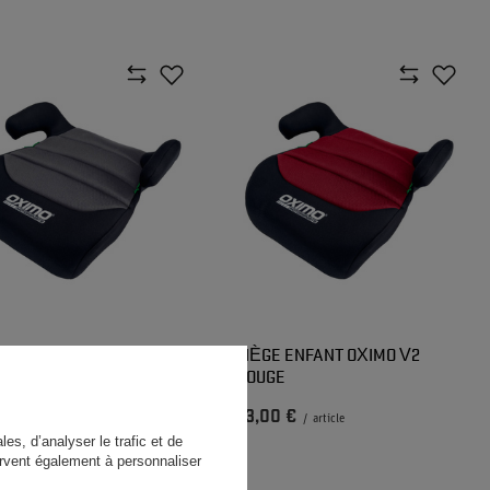
E ENFANT OXIMO V2 GRIS
SIÈGE ENFANT OXIMO V2
ROUGE
0 €
23,00 €
/
article
/
article
es, d’analyser le trafic et de
rvent également à personnaliser