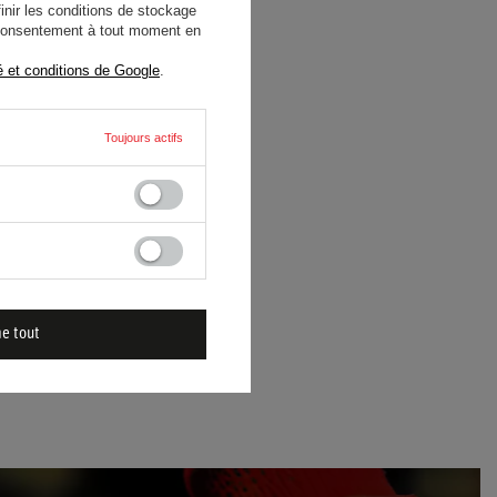
nir les conditions de stockage
e consentement à tout moment en
é et conditions de Google
.
Toujours actifs
me tout