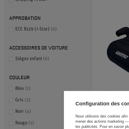
APPROBATION
ECE R129 (i-Size)
6
ACCESSOIRES DE VOITURE
Sièges enfant
6
COULEUR
Bleu
1
SIÈGE ENFA
Gris
2
Configuration des c
23,00 €
/
art
Noir
4
Nous utilisons des cookies afin 
mener des actions marketing — 
Rouge
1
les publicités. Pour en savoir p