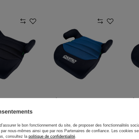
NT OXIMO V2 NOIR
SIÈGE ENFANT OXIMO V2 BLEU
SIÈG
onsentements
23,00 €
23,0
icle
/
article
d’assurer le bon fonctionnement du site, de proposer des fonctionnalités social
par nous-mêmes ainsi que par nos Partenaires de confiance. Les cookies se
lus, consultez la
politique de confidentialité
.