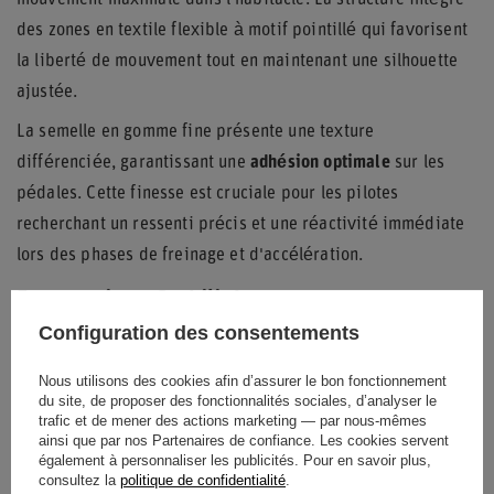
mouvement maximale dans l'habitacle. La structure intègre
des zones en textile flexible à motif pointillé qui favorisent
la liberté de mouvement tout en maintenant une silhouette
ajustée.
La semelle en gomme fine présente une texture
différenciée, garantissant une
adhésion optimale
sur les
pédales. Cette finesse est cruciale pour les pilotes
recherchant un ressenti précis et une réactivité immédiate
lors des phases de freinage et d'accélération.
Ergonomie et Stabilité
Configuration des consentements
L'arrière de la chaussure bénéficie d'une construction de
talon spéciale qui amortit les vibrations et absorbe les
Nous utilisons des cookies afin d’assurer le bon fonctionnement
du site, de proposer des fonctionnalités sociales, d’analyser le
chocs, améliorant ainsi le confort lors des sessions
trafic et de mener des actions marketing — par nous-mêmes
prolongées. Le col montant offre une stabilité accrue au
ainsi que par nos Partenaires de confiance. Les cookies servent
également à personnaliser les publicités. Pour en savoir plus,
niveau de la cheville sans restreindre la flexibilité
consultez la
politique de confidentialité
.