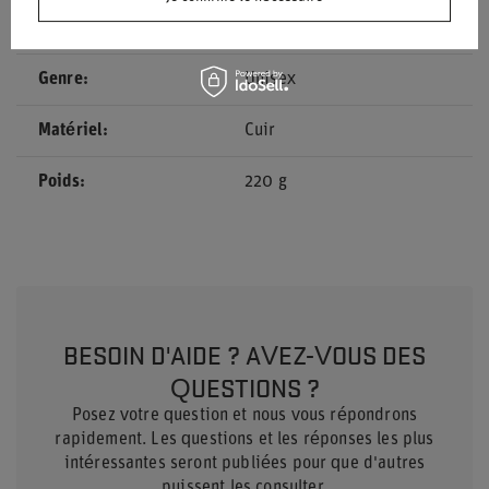
Approbation
FIA 8856-2018
Genre
Unisex
Matériel
Cuir
Poids
220 g
BESOIN D'AIDE ? AVEZ-VOUS DES
QUESTIONS ?
Posez votre question et nous vous répondrons
rapidement. Les questions et les réponses les plus
intéressantes seront publiées pour que d'autres
puissent les consulter.