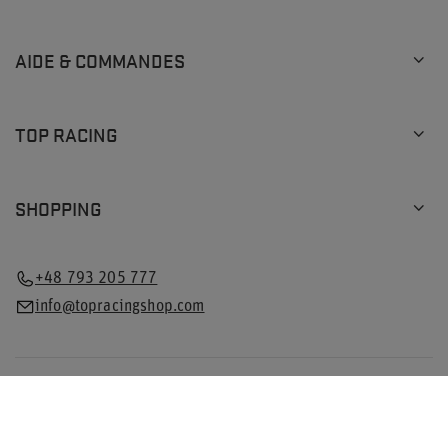
AIDE & COMMANDES
TOP RACING
SHOPPING
+48 793 205 777
info@topracingshop.com
Dans la boutique, nous indiquons les prix bruts (TVA
comprise).
Taux de TVA pour les consommateurs nationaux:
Pologne
.