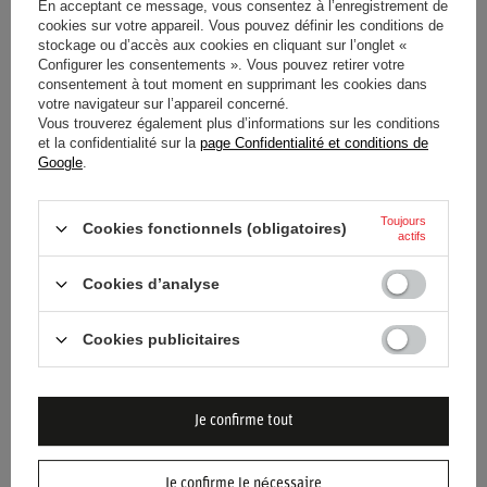
nécessaire au pilotage.
En acceptant ce message, vous consentez à l’enregistrement de
cookies sur votre appareil. Vous pouvez définir les conditions de
Esthétiquement, le design blanc et gris épuré est complété
stockage ou d’accès aux cookies en cliquant sur l’onglet «
Configurer les consentements ». Vous pouvez retirer votre
par le logo Sparco distinctif sur le talon et la pointe. Chaque
consentement à tout moment en supprimant les cookies dans
votre navigateur sur l’appareil concerné.
détail, de la languette intégrée à la finition mate, est pensé
Vous trouverez également plus d’informations sur les conditions
pour allier style professionnel et
efficacité technique
sur
et la confidentialité sur la
page Confidentialité et conditions de
Google
.
circuit.
Toujours
Cookies fonctionnels (obligatoires)
actifs
État
Nouveaux produits
Cookies d’analyse
Catégorie
Bottes
Cookies publicitaires
Couleur
Blanc
Groupe d'âge
Adultes
Je confirme tout
Marque
Sparco
Je confirme le nécessaire