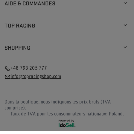
AIDE & COMMANDES
TOP RACING
SHOPPING
+48 793 205 777
info@topracingshop.com
Dans la boutique, nous indiquons les prix bruts (TVA
comprise).
Taux de TVA pour les consommateurs nationaux:
Poland
.