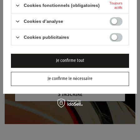
Toujours
Cookies fonctionnels (obligatoires)
actifs
Saisissez votre nom
Cookies d’analyse
Saisissez votre adresse e-mail
Cookies publicitaires
Je consens au traitement de mes données
personnelles (adresse électronique) dans le
but de m'envoyer la lettre d'information
Je confirme tout
contenant des informations commerciales
(marketing). Plus d'informations
politique de
Je confirme le nécessaire
confidentialité.
S'INSCRIRE