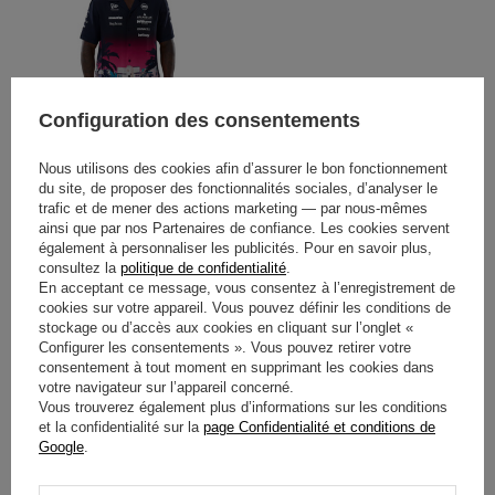
Configuration des consentements
CHEMISE WILLIAMS F1 MIAMI
Nous utilisons des cookies afin d’assurer le bon fonctionnement
GP 2026
du site, de proposer des fonctionnalités sociales, d’analyser le
trafic et de mener des actions marketing — par nous-mêmes
ainsi que par nos Partenaires de confiance. Les cookies servent
99,80 €
/
article
également à personnaliser les publicités. Pour en savoir plus,
consultez la
politique de confidentialité
.
En acceptant ce message, vous consentez à l’enregistrement de
cookies sur votre appareil. Vous pouvez définir les conditions de
stockage ou d’accès aux cookies en cliquant sur l’onglet «
Configurer les consentements ». Vous pouvez retirer votre
consentement à tout moment en supprimant les cookies dans
votre navigateur sur l’appareil concerné.
Vous trouverez également plus d’informations sur les conditions
BULLETIN D'INFORMATION
et la confidentialité sur la
page Confidentialité et conditions de
Google
.
Restez informé(e) et inscrivez-vous à notre
newsletter !