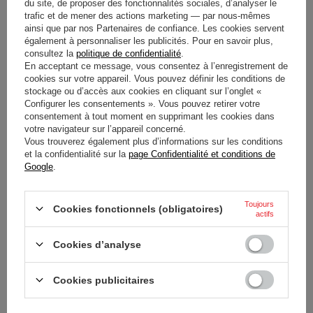
du site, de proposer des fonctionnalités sociales, d’analyser le
garantit une excellente longévité, même en cas d'utilisation
trafic et de mener des actions marketing — par nous-mêmes
ainsi que par nos Partenaires de confiance. Les cookies servent
intensive en compétition.
également à personnaliser les publicités. Pour en savoir plus,
consultez la
politique de confidentialité
.
En acceptant ce message, vous consentez à l’enregistrement de
cookies sur votre appareil. Vous pouvez définir les conditions de
État
Nouveaux produits
stockage ou d’accès aux cookies en cliquant sur l’onglet «
Configurer les consentements ». Vous pouvez retirer votre
consentement à tout moment en supprimant les cookies dans
Catégorie
Sous-vêtements rallye
votre navigateur sur l’appareil concerné.
Vous trouverez également plus d’informations sur les conditions
Couleur
Noir
et la confidentialité sur la
page Confidentialité et conditions de
Google
.
Groupe d'âge
Adultes
Toujours
Cookies fonctionnels (obligatoires)
actifs
Marque
Sparco
Cookies d’analyse
Approbation
FIA 8856-2018
Cookies publicitaires
Genre
Unisex