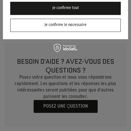
Matériel
Viscose
Aramide
Je confirme tout
Nylon (polyamide)
Élasthanne
Je confirme le nécessaire
BESOIN D'AIDE ? AVEZ-VOUS DES
QUESTIONS ?
Posez votre question et nous vous répondrons
rapidement. Les questions et les réponses les plus
intéressantes seront publiées pour que d'autres
puissent les consulter.
POSEZ UNE QUESTION