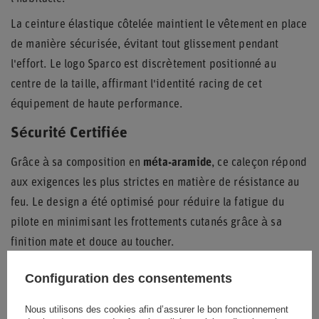
La ceinture élastique côtelée maintient le vêtement en place
de manière sécurisée, évitant tout glissement pendant
l'effort. Le logo Sparco est discrètement positionné au
centre de la taille, affirmant l'identité racing de cet
équipement de haute performance.
Sécurité Certifiée
Grâce à sa composition en
méta-aramide
, ce caleçon répond
aux exigences les plus strictes en matière de résistance au
feu. Le design a été optimisé pour réduire la fatigue du
pilote en minimisant les frottements cutanés grâce à sa
finition mate et douce au toucher.
Ce sous-vêtement technique est un élément essentiel de la
Configuration des consentements
panoplie de sécurité, offrant une barrière thermique
supplémentaire indispensable. Sa fabrication robuste
Nous utilisons des cookies afin d’assurer le bon fonctionnement