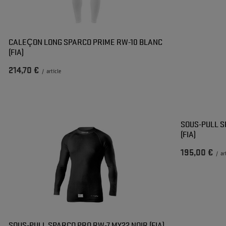
CALEÇON LONG SPARCO PRIME RW-10 BLANC
(FIA)
214,70 €
/
article
SOUS-PULL S
(FIA)
195,00 €
/
ar
SOUS-PULL SPARCO PRO RW-7 MY22 NOIR (FIA)