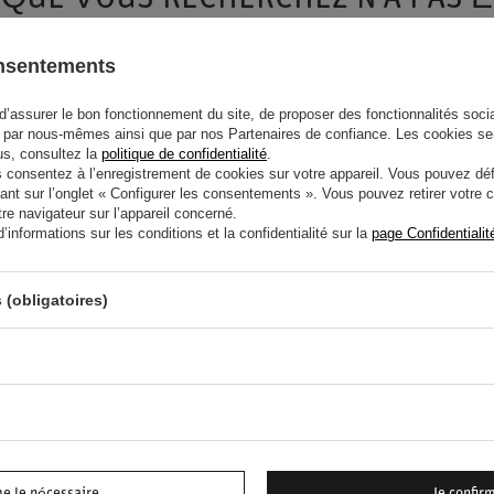
yez de spécifier des paramètres plus précis. Utilisez
moteur de recherche av
onsentements
d’assurer le bon fonctionnement du site, de proposer des fonctionnalités social
T QUE NOUS N'AVONS PAS EN 
par nous-mêmes ainsi que par nos Partenaires de confiance. Les cookies se
lus, consultez la
politique de confidentialité
.
onsentez à l’enregistrement de cookies sur votre appareil. Vous pouvez défi
ant sur l’onglet « Configurer les consentements ». Vous pouvez retirer votr
 l'acheter dans notre boutique, vous pouvez utiliser le formulaire spécial et
e navigateur sur l’appareil concerné.
informations sur les conditions et la confidentialité sur la
page Confidentialit
 (obligatoires)
Saisissez votre nom
Saisisse
Je consens au traitement de mes données personne
la lettre d'information contenant des information