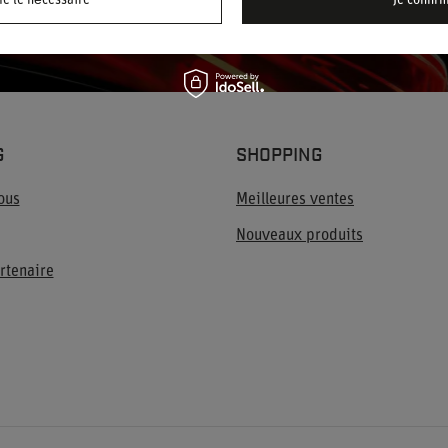
me le nécessaire
Je confir
politique de confidentialité.
G
SHOPPING
ous
Meilleures ventes
Nouveaux produits
rtenaire