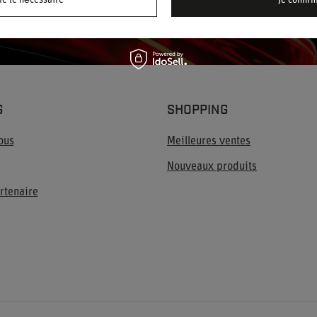
me le nécessaire
Je confir
politique de confidentialité.
G
SHOPPING
ous
Meilleures ventes
Nouveaux produits
rtenaire