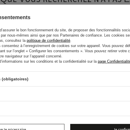
yez de spécifier des paramètres plus précis. Utilisez
moteur de recherche av
onsentements
d’assurer le bon fonctionnement du site, de proposer des fonctionnalités social
T QUE NOUS N'AVONS PAS EN 
par nous-mêmes ainsi que par nos Partenaires de confiance. Les cookies se
lus, consultez la
politique de confidentialité
.
onsentez à l’enregistrement de cookies sur votre appareil. Vous pouvez défi
ant sur l’onglet « Configurer les consentements ». Vous pouvez retirer votr
 l'acheter dans notre boutique, vous pouvez utiliser le formulaire spécial et
e navigateur sur l’appareil concerné.
informations sur les conditions et la confidentialité sur la
page Confidentialit
 (obligatoires)
Saisissez votre nom
Saisisse
Je consens au traitement de mes données personne
la lettre d'information contenant des information