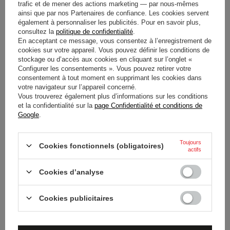
trafic et de mener des actions marketing — par nous-mêmes
ainsi que par nos Partenaires de confiance. Les cookies servent
a été pensé pour offrir un équilibre optimal entre durabilité
également à personnaliser les publicités. Pour en savoir plus,
technique et aisance thermique grâce à ses zones ventilées.
consultez la
politique de confidentialité
.
En acceptant ce message, vous consentez à l’enregistrement de
cookies sur votre appareil. Vous pouvez définir les conditions de
stockage ou d’accès aux cookies en cliquant sur l’onglet «
Configurer les consentements ». Vous pouvez retirer votre
État
Nouveaux produits
consentement à tout moment en supprimant les cookies dans
votre navigateur sur l’appareil concerné.
Catégorie
Salopette
Vous trouverez également plus d’informations sur les conditions
et la confidentialité sur la
page Confidentialité et conditions de
Google
.
Approbation
CIK-FIA
Toujours
Couleur
Bleu
Cookies fonctionnels (obligatoires)
actifs
Groupe d'âge
Adultes
Cookies d’analyse
Genre
Mâle
Cookies publicitaires
Matériel
Autre