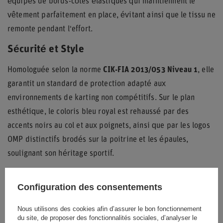
équipés de bords-côtes élastiques qui maintiennent le
vêtement parfaitement en place, évitant ainsi que le tissu ne
remonte pendant l'effort.
Sécurité et Style
Homologuée selon la norme
CIK-FIA 2013/053 Niveau 1
, elle
garantit un standard de protection adapté aux
environnements de karting non compétitifs. Sur le plan
esthétique, le coloris bleu royal est rehaussé par des
accents noirs au col et aux poignets, ainsi que par les logos
OMP distinctifs brodés sur la poitrine et les épaules,
soulignant son héritage sportif.
Détails Techniques
Configuration des consentements
La structure intègre des épaulettes de sécurité, un élément
classique des sports mécaniques, ainsi qu'un col bas
Nous utilisons des cookies afin d’assurer le bon fonctionnement
du site, de proposer des fonctionnalités sociales, d’analyser le
ergonomique pour minimiser les frottements. Chaque détail