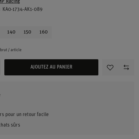
P Racing
KA0-1734-AK1-089
140
150
160
brut
/
article
AJOUTEZ AU PANIER
rs pour un retour facile
chats sûrs