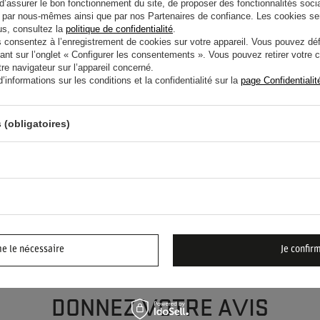
d’assurer le bon fonctionnement du site, de proposer des fonctionnalités social
par nous-mêmes ainsi que par nos Partenaires de confiance. Les cookies se
lus, consultez la
politique de confidentialité
.
onsentez à l’enregistrement de cookies sur votre appareil. Vous pouvez défi
ant sur l’onglet « Configurer les consentements ». Vous pouvez retirer votr
e navigateur sur l’appareil concerné.
informations sur les conditions et la confidentialité sur la
page Confidentialit
IDE ? AVEZ-VOUS DES
 (obligatoires)
 ?
POSEZ
n et nous vous répondrons rapidement. Les questions
plus intéressantes seront publiées pour que d'autres
r.
me le nécessaire
Je confir
DONNEZ VOTRE AVIS