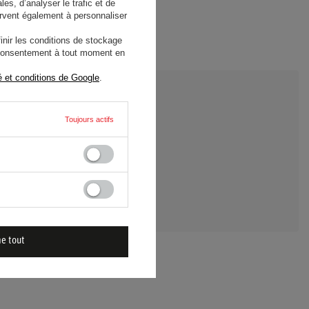
es, d’analyser le trafic et de
rvent également à personnaliser
nir les conditions de stockage
e consentement à tout moment en
é et conditions de Google
.
Toujours actifs
 UNE QUESTION
me tout