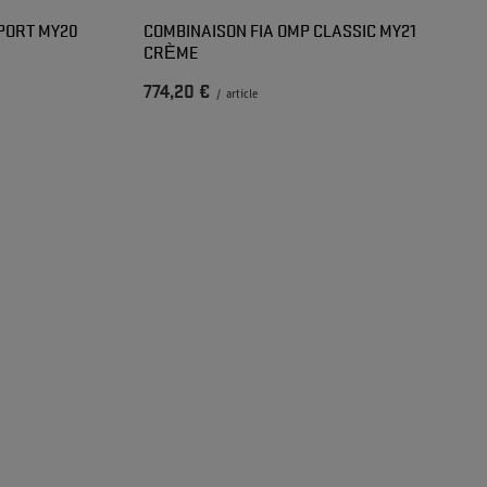
PORT MY20
COMBINAISON FIA OMP CLASSIC MY21
CRÈME
774,20 €
/
article