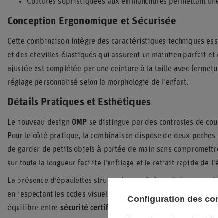
Coutures sophistiquées aux emmanchures permettant une
Conception Ergonomique et Sécurisée
Cette combinaison intègre des caractéristiques techniques ess
et des chevilles élastiqués qui assurent un maintien parfait e
ajustée est complétée par une ceinture à la taille avec fermet
réglage personnalisé selon la morphologie de l'enfant.
Détails Pratiques et Esthétiques
Le nouveau design
OMP
se distingue par des contrastes de cou
Pour le côté pratique, la combinaison dispose de deux poches
de garder de petits objets à portée de main sans compromettre
sur toute la longueur facilite l'enfilage et le retrait rapide de 
La présence d'épaulettes structurées sur le haut du buste renf
en respectant les codes visuels du sport automobile professio
Configuration des c
équilibre entre
sécurité certifiée
et aisance technique pour ac