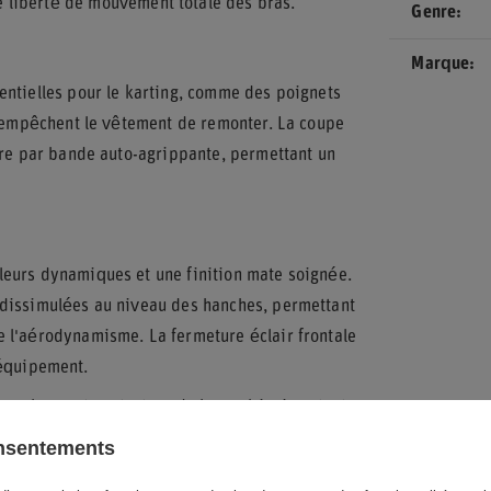
 liberté de mouvement totale des bras.
Genre
Marque
entielles pour le karting, comme des poignets
t empêchent le vêtement de remonter. La coupe
ure par bande auto-agrippante, permettant un
leurs dynamiques et une finition mate soignée.
 dissimulées au niveau des hanches, permettant
 l'aérodynamisme. La fermeture éclair frontale
l'équipement.
orce l'aspect protecteur de la combinaison tout
nnel. Ce modèle représente un excellent
onsentements
compagner la progression des jeunes talents