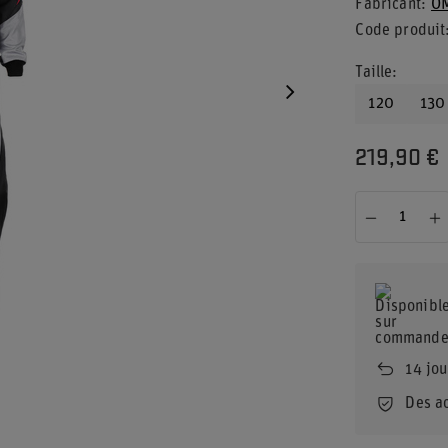
Fabricant
OM
Code produit
Taille
120
130
219,90 €
14
jou
Des a