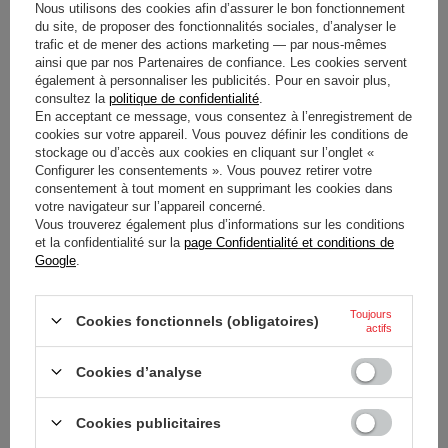
compromettre l'aérodynamisme. Le contraste entre le noir
Nous utilisons des cookies afin d’assurer le bon fonctionnement
du site, de proposer des fonctionnalités sociales, d’analyser le
mat et les liserés jaune fluo assure une visibilité dynamique
trafic et de mener des actions marketing — par nous-mêmes
sur le circuit.
ainsi que par nos Partenaires de confiance. Les cookies servent
également à personnaliser les publicités. Pour en savoir plus,
consultez la
politique de confidentialité
.
En acceptant ce message, vous consentez à l’enregistrement de
cookies sur votre appareil. Vous pouvez définir les conditions de
Entité responsable de ce
RACING FORCE
stockage ou d’accès aux cookies en cliquant sur l’onglet «
produit dans l'UE
S.P.A.
Lire la suite
Configurer les consentements ». Vous pouvez retirer votre
consentement à tout moment en supprimant les cookies dans
votre navigateur sur l’appareil concerné.
État
Nouveaux produits
Vous trouverez également plus d’informations sur les conditions
et la confidentialité sur la
page Confidentialité et conditions de
Google
.
Catégorie
Salopette
Couleur
Jaune
Noir
Toujours
Cookies fonctionnels (obligatoires)
actifs
Groupe d'âge
Adultes
Cookies d’analyse
Genre
Mâle
Cookies publicitaires