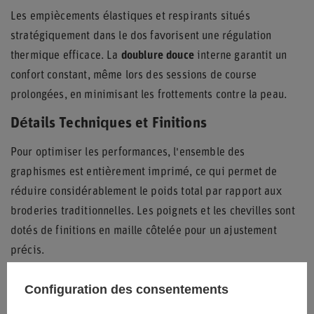
Les empiècements élastiques et respirants situés
stratégiquement dans le dos favorisent une régulation
thermique efficace. La
doublure douce
interne garantit un
confort constant, même lors des sessions de course
prolongées, en minimisant les frottements contre la peau.
Détails Techniques et Finitions
Pour optimiser les performances, l'ensemble des
graphismes est entièrement imprimé, ce qui permet de
réduire considérablement le poids total par rapport aux
broderies traditionnelles. Les poignets et les chevilles sont
dotés de finitions en maille côtelée pour un ajustement
précis.
Le design est complété par deux poches dissimulées sur les
Configuration des consentements
hanches, offrant une fonctionnalité pratique sans