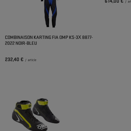
614,00 €
/
ar
COMBINAISON KARTING FIA OMP KS-3X 8877-
2022 NOIR-BLEU
232,40 €
/
article