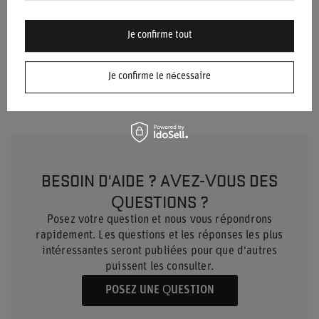
Matériel
Autre
Approbation
CIK-FIA
Je confirme tout
Marque
OMP Racing
Je confirme le nécessaire
BESOIN D'AIDE ? AVEZ-VOUS DES
QUESTIONS ?
Posez votre question et nous vous répondrons
rapidement. Les questions et les réponses les plus
intéressantes seront publiées pour que d'autres
puissent les consulter.
POSEZ UNE QUESTION