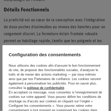
morphologie de l'enfant.
Détails Fonctionnels
La praticité est au cœur de la conception avec l'intégration
de deux poches dissimulées au niveau des hanches pour un
rangement discret. La fermeture éclair frontale robuste
permet un habillage rapide, tandis que les poignets et les
chevilles en maille côtelée garantissent un maintien sûr et
Configuration des consentements
confortable durant l'effort.
Visibilité et Style
Nous utilisons des cookies afin d’assurer le bon fonctionnement
du site, de proposer des fonctionnalités sociales, d’analyser le
trafic et de mener des actions marketing — par nous-mêmes
Le coloris noir mat rehaussé d'accents jaune fluo offre une
ainsi que par nos Partenaires de confiance. Les cookies servent
visibilité accrue sur la piste. Des panneaux gris anthracite
également à personnaliser les publicités. Pour en savoir plus,
consultez la
politique de confidentialité
.
et une doublure de col bleu clair complètent ce design
En acceptant ce message, vous consentez à l’enregistrement de
sportif, affirmant l'identité
OMP
avec des logos visibles sur
cookies sur votre appareil. Vous pouvez définir les conditions de
stockage ou d’accès aux cookies en cliquant sur l’onglet «
la poitrine, les épaules et le dos.
Configurer les consentements ». Vous pouvez retirer votre
consentement à tout moment en supprimant les cookies dans