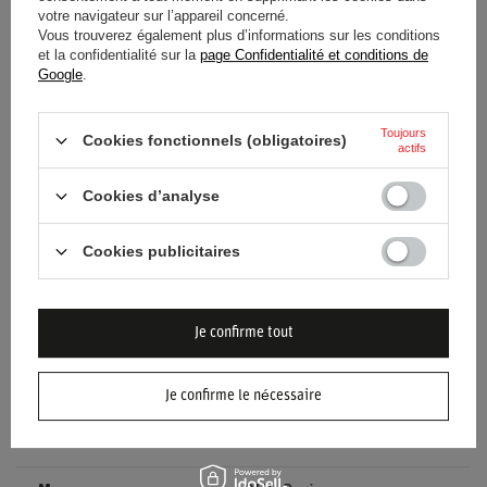
votre navigateur sur l’appareil concerné.
Vous trouverez également plus d’informations sur les conditions
et la confidentialité sur la
page Confidentialité et conditions de
Entité responsable de ce
RACING FORCE
Google
.
produit dans l'UE
S.P.A.
Lire la suite
État
Nouveaux produits
Toujours
Cookies fonctionnels (obligatoires)
actifs
Catégorie
Salopette
Cookies d’analyse
Couleur
Jaune
Noir
Cookies publicitaires
Groupe d'âge
Enfants
Je confirme tout
Matériel
Autre
Approbation
CIK-FIA
Je confirme le nécessaire
Genre
Unisex