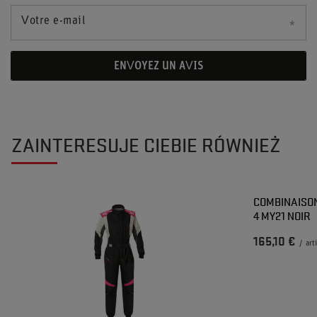
Votre e-mail
ENVOYEZ UN AVIS
ZAINTERESUJE CIEBIE RÓWNIEŻ
COMBINAISON
4 MY21 NOIR
165,10 €
/
art