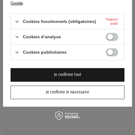
État
Nouveaux produits
Google
.
Catégorie
Salopette
Toujours
Cookies fonctionnels (obligatoires)
actifs
Couleur
Bleu marine
Rouge
Cookies d’analyse
Groupe d'âge
Enfants
Cookies publicitaires
Matériel
Autre
Approbation
CIK-FIA
Je confirme tout
Genre
Unisex
Je confirme le nécessaire
Marque
OMP Racing