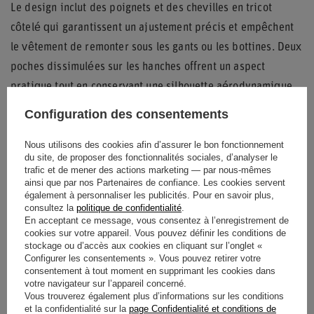
Le design inclut des poignets et des chevilles en tricot
côtelé qui garantissent un ajustement précis et empêchent
le vêtement de remonter sous les gants ou les bottines. Deux
poches dissimulées sur les hanches offrent un aspect
pratique tout en conservant une silhouette aérodynamique.
Les
épaulières de sécurité
intégrées sont conçues pour
Configuration des consentements
faciliter l'extraction du pilote en cas d'urgence, tandis que
Nous utilisons des cookies afin d’assurer le bon fonctionnement
les panneaux renforcés aux genoux augmentent la longévité
du site, de proposer des fonctionnalités sociales, d’analyser le
trafic et de mener des actions marketing — par nous-mêmes
de la combinaison dans les zones de frottement intense. La
ainsi que par nos Partenaires de confiance. Les cookies servent
fermeture éclair frontale sur toute la longueur permet un
également à personnaliser les publicités. Pour en savoir plus,
consultez la
politique de confidentialité
.
habillage rapide et sécurisé avant d'entrer en piste.
En acceptant ce message, vous consentez à l’enregistrement de
cookies sur votre appareil. Vous pouvez définir les conditions de
stockage ou d’accès aux cookies en cliquant sur l’onglet «
Configurer les consentements ». Vous pouvez retirer votre
Entité responsable de ce
RACING FORCE
consentement à tout moment en supprimant les cookies dans
votre navigateur sur l’appareil concerné.
produit dans l'UE
S.P.A.
Lire la suite
Vous trouverez également plus d’informations sur les conditions
et la confidentialité sur la
page Confidentialité et conditions de