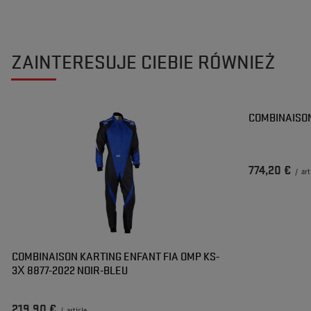
ZAINTERESUJE CIEBIE RÓWNIEŻ
COMBINAISON
774,20 €
/
art
COMBINAISON KARTING ENFANT FIA OMP KS-
3X 8877-2022 NOIR-BLEU
219,90 €