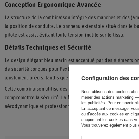
Conception Ergonomique Avancée
La structure de la combinaison intègre des manches et des jam
la position de conduite. Le panneau extensible situé dans le ba
pilote est assis, évitant toute tension inutile sur le tissu.
Détails Techniques et Sécurité
Le design élégant bleu marin est accentué par des éléments ora
de sécurité conçues pour l'extraction du pilote. Les poignets et
Configuration des c
ajustement précis, tandis que la ceinture intégrée permet un ma
Cette combinaison utilise des matériaux techniques de pointe 
Nous utilisons des cookies afin 
mener des actions marketing — 
compromettre la sécurité. La fermeture éclair est discrètemen
les publicités. Pour en savoir p
aérodynamique et professionnelle sur la piste.
En acceptant ce message, vous c
ou d’accès aux cookies en cliqu
supprimant les cookies dans votr
Vous trouverez également plus d’