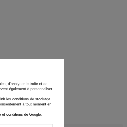
es, d’analyser le trafic et de
rvent également à personnaliser
nir les conditions de stockage
e consentement à tout moment en
é et conditions de Google
.