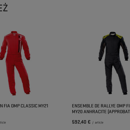
EŻ
N FIA OMP CLASSIC MY21
ENSEMBLE DE RALLYE OMP F
MY20 ANHRACITE (APPROBATI
592,40 €
ticle
/
article