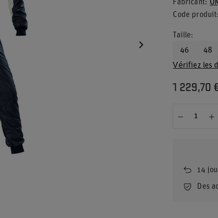
Fabricant
OM
Code produit
Taille
46
48
Vérifiez les 
1 229,70 
14
jou
Des a