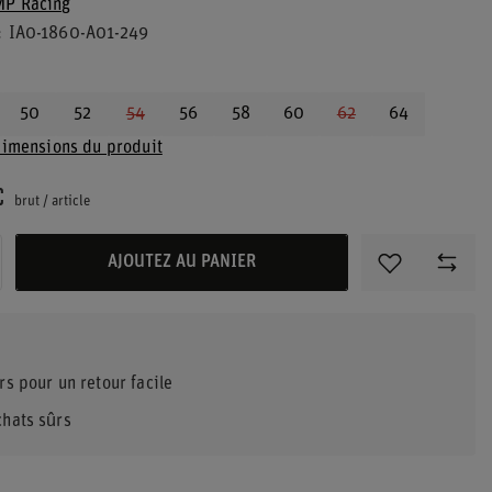
P Racing
IA0-1860-A01-249
50
52
54
56
58
60
62
64
dimensions du produit
€
brut
/
article
AJOUTEZ AU PANIER
rs pour un retour facile
chats sûrs