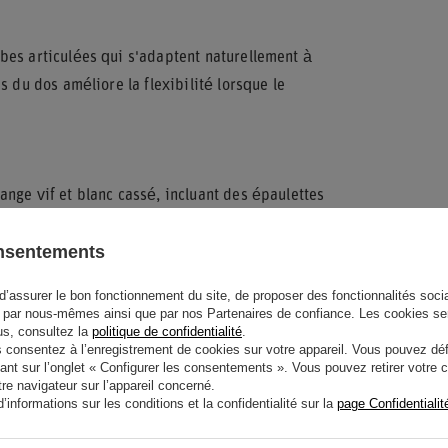
bes articulées qui s'adaptent naturellement à
s du dos améliore la flexibilité lorsque le
nge vif et blanc cassé, incluant des épaulettes
 les chevilles élastiqués assurent un
onsentements
intien personnalisé à la taille.
pour offrir une respirabilité maximale sans
d’assurer le bon fonctionnement du site, de proposer des fonctionnalités social
par nous-mêmes ainsi que par nos Partenaires de confiance. Les cookies se
t dissimulée pour maintenir une silhouette
lus, consultez la
politique de confidentialité
.
onsentez à l’enregistrement de cookies sur votre appareil. Vous pouvez défi
ant sur l’onglet « Configurer les consentements ». Vous pouvez retirer votr
e navigateur sur l’appareil concerné.
informations sur les conditions et la confidentialité sur la
page Confidentialit