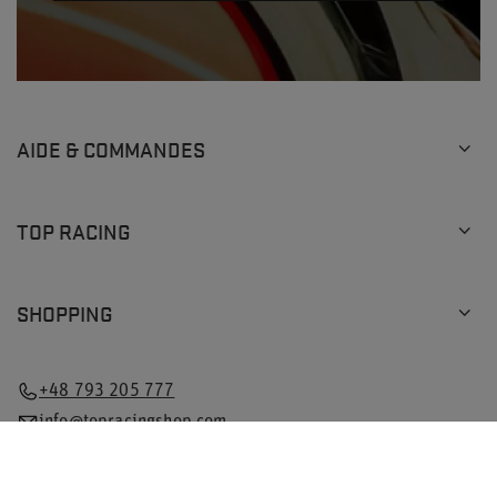
AIDE & COMMANDES
TOP RACING
SHOPPING
+48 793 205 777
info@topracingshop.com