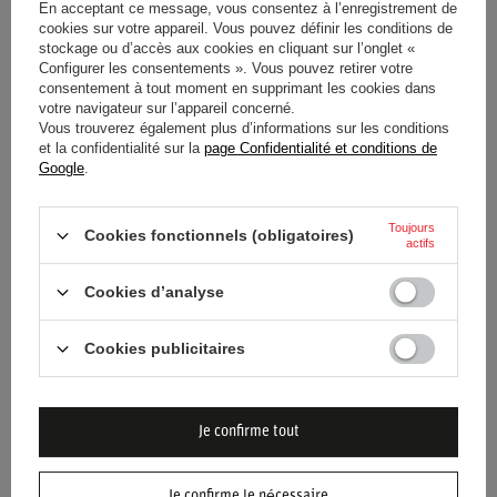
En acceptant ce message, vous consentez à l’enregistrement de
cookies sur votre appareil. Vous pouvez définir les conditions de
Catégorie
Gants
stockage ou d’accès aux cookies en cliquant sur l’onglet «
Configurer les consentements ». Vous pouvez retirer votre
consentement à tout moment en supprimant les cookies dans
Groupe d'âge
Adultes
votre navigateur sur l’appareil concerné.
Vous trouverez également plus d’informations sur les conditions
et la confidentialité sur la
page Confidentialité et conditions de
Marque
Sparco
Google
.
Approbation
FIA 8856-2018
Toujours
Cookies fonctionnels (obligatoires)
actifs
Couleur
Rouge
Noir
Cookies d’analyse
Genre
Unisex
Cookies publicitaires
Matériel
Nomex
Je confirme tout
Je confirme le nécessaire