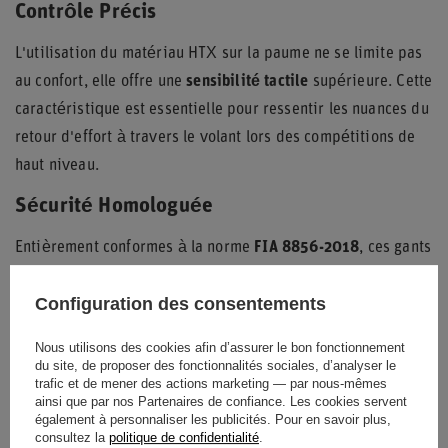
Contrôle Précis
L'utilisation du matériau HTX sur la paume ne se limite pas
au confort, elle offre une
sensibilité tactile
supérieure. Cette
caractéristique est essentielle pour ressentir les nuances du
retour d'effort à travers le volant lors des compétitions de
haut niveau.
Sécurité Homologuée
Entièrement conformes à la norme
FIA 8856-2018
, ces gants
sont destinés aux pilotes professionnels et aux passionnés
Configuration des consentements
de track days. Ils combinent une esthétique agressive avec
des fonctionnalités de pointe pour une expérience de
Nous utilisons des cookies afin d’assurer le bon fonctionnement
conduite sécurisée et performante.
du site, de proposer des fonctionnalités sociales, d’analyser le
trafic et de mener des actions marketing — par nous-mêmes
ainsi que par nos Partenaires de confiance. Les cookies servent
également à personnaliser les publicités. Pour en savoir plus,
consultez la
politique de confidentialité
.
État
Nouveaux produits