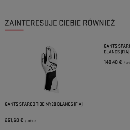
ZAINTERESUJE CIEBIE RÓWNIEŻ
GANTS SPARC
BLANCS (FIA)
140,40 €
/
art
GANTS SPARCO TIDE MY20 BLANCS (FIA)
251,60 €
/
article