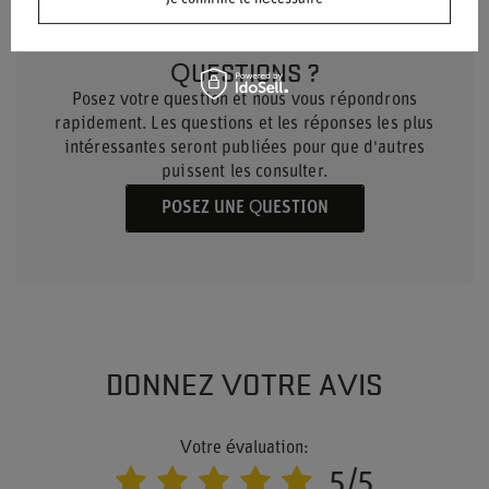
BESOIN D'AIDE ? AVEZ-VOUS DES
QUESTIONS ?
Posez votre question et nous vous répondrons
rapidement. Les questions et les réponses les plus
intéressantes seront publiées pour que d'autres
puissent les consulter.
POSEZ UNE QUESTION
DONNEZ VOTRE AVIS
Votre évaluation:
5/5